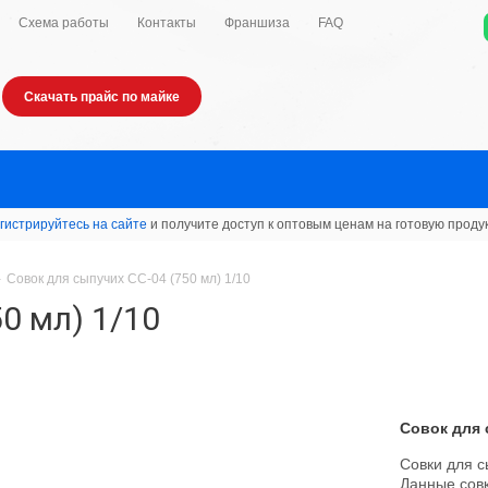
Схема работы
Контакты
Франшиза
FAQ
Скачать прайс по майке
гистрируйтесь на сайте
и получите доступ к оптовым ценам на готовую проду
-
Совок для сыпучих СС-04 (750 мл) 1/10
0 мл) 1/10
Совок для 
Совки для с
Данные совк