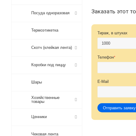
Заказать этот т
Посуда одноразовая
Термоэтикетка
Тираж, в штуках
Скотч (клейкая лента)
Телефон
*
Коробки под пиццу
E-Mail
Шары
Хозяйственные
товары
Отправить заявку
Ценники
Чековая лента