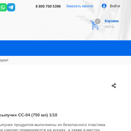
Заказать звонок
Войти
8 800 700 5396
Корзина
0
0
пуста
кцию!
сыпучих СС-04 (750 мл) 1/10
ыпучих продуктов выполнены из безопасного пластика.
и широко применяются на кухнях, а также в местах