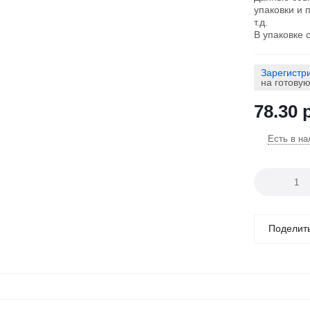
упаковки и 
т.д.
В упаковке 
Зарегистр
на готову
78.30
р
Есть в на
Поделит