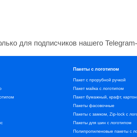
олько для подписчиков нашего Telegram
Пакеты с логотипом
Пакет с прорубной ручкой
о
Пакет майка с логотипом
готипом
Пакет бумажный, крафт, карто
Пакеты фасовочные
Пакеты с замком, Zip-lock с ло
йс
Пакеты для шин с логотипом
Полипропиленовые пакеты с л