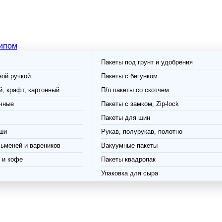
типом
Пакеты под грунт и удобрения
ной ручкой
Пакеты с бегунком
, крафт, картонный
П/п пакеты со скотчем
чные
Пакеты с замком, Zip-lock
Пакеты для шин
ши
Рукав, полурукав, полотно
ьменей и вареников
Вакуумные пакеты
 и кофе
Пакеты квадропак
Упаковка для сыра