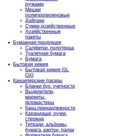
ручками
Мешки
полипропиленовые
Дойпаки
Сумки хозяйственные
Хозяйственные
пакеты
Бумажная продукция
Салфетки, полотенца
Туалетная бумага
Бумага
Бытовая химия
Бытовая химия ISL
OXI
Канцелярские товары
Бланки бух. учетности
Выделители,
маркеты,
фломастеры
Канц.принадлежности
Карандаши, ручки,
стержни
Тетради, альбомы,
бумага, картон, папки
Форматная бумага