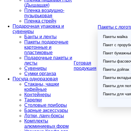
(Дышащая)
Пленка воздушно-
пузырьковая
Пленка стрейч
Подарочная упаковка и
Пакеты с лого
сувениры
Банты и ленты
Пакеты майка
Пакеты подарочные
Пакет с проруб
картонные и
пластиковые
Пакет бумажный
Подарочные пакеты и
Пакеты фасово
листы
Готовая
Сувениры
продукция
Пакеты дойпак
Сумки органза
Пакеты вклады
Посуда одноразовая
Стаканы, чашки
Пакеты для пел
кофейные
Пакеты для чая
Контейнеры
Тарелки
Столовые приборы
Барные аксессуары
Лотки, ланч-боксы
Комплекты
алюминиевых форм