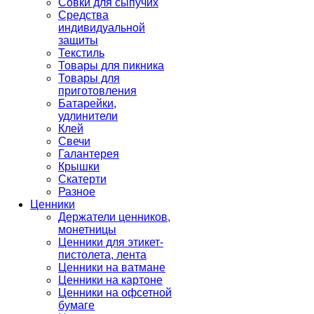
Совки для сыпучих
Средства
индивидуальной
защиты
Текстиль
Товары для пикника
Товары для
приготовления
Батарейки,
удлинители
Клей
Свечи
Галантерея
Крышки
Скатерти
Разное
Ценники
Держатели ценников,
монетницы
Ценники для этикет-
пистолета, лента
Ценники на ватмане
Ценники на картоне
Ценники на офсетной
бумаге