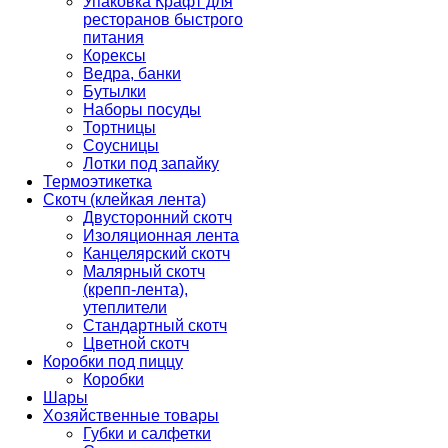
Упаковка Крафт для
ресторанов быстрого
питания
Корексы
Ведра, банки
Бутылки
Наборы посуды
Тортницы
Соусницы
Лотки под запайку
Термоэтикетка
Скотч (клейкая лента)
Двусторонний скотч
Изоляционная лента
Канцелярский скотч
Малярный скотч
(крепп-лента),
утеплители
Стандартный скотч
Цветной скотч
Коробки под пиццу
Коробки
Шары
Хозяйственные товары
Губки и салфетки