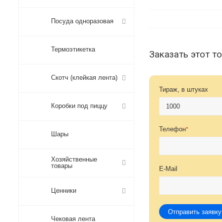
Посуда одноразовая
Термоэтикетка
Заказать этот т
Скотч (клейкая лента)
Тираж, в штуках
Коробки под пиццу
Телефон
*
Шары
Хозяйственные
товары
E-Mail
Ценники
Отправить заявку
Чековая лента