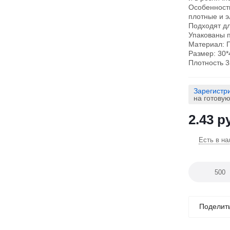
Особенность
плотные и э
Подходят дл
Упакованы п
Материал: 
Размер: 30*
Плотность 
Зарегистр
на готову
2.43
ру
Есть в на
Поделит