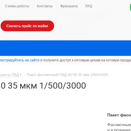
Схема работы
Контакты
Франшиза
FAQ
Скачать прайс по майке
гистрируйтесь на сайте
и получите доступ к оптовым ценам на готовую проду
пакеты ПВД
-
Пакет фасовочный ПВД 30*40 35 мкм 1/500/3000
0 35 мкм 1/500/3000
Пакет фасо
Фасовочные
и в розничн