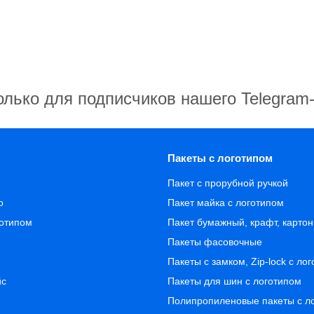
олько для подписчиков нашего Telegram
Пакеты с логотипом
Пакет с прорубной ручкой
о
Пакет майка с логотипом
готипом
Пакет бумажный, крафт, карто
Пакеты фасовочные
Пакеты с замком, Zip-lock с ло
йс
Пакеты для шин с логотипом
Полипропиленовые пакеты с л