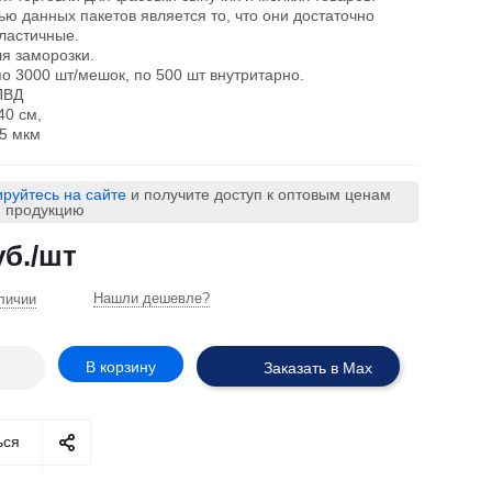
ю данных пакетов является то, что они достаточно
ластичные.
я заморозки.
о 3000 шт/мешок, по 500 шт внутритарно.
ПВД
40 см,
35 мкм
ируйтесь на сайте
и получите доступ к оптовым ценам
ю продукцию
б.
/шт
Нашли дешевле?
личии
В корзину
Заказать в Max
ься