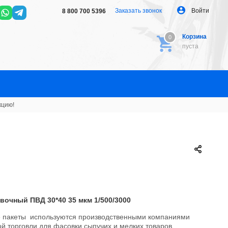
Заказать звонок
Войти
8 800 700 5396
Корзина
0
0
пуста
кцию!
вочный ПВД 30*40 35 мкм 1/500/3000
 пакеты используются производственными компаниями
ой торговли для фасовки сыпучих и мелких товаров.