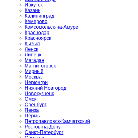
Иркутск
Казань
Калининград
Кемерово
Комсомольск-на-Амуре
Краснодар
Красноярск
Кызыл
Ленск
Липецк
Магадан
Магнитогорск
Мирный
Москва
Нерюнгри
Нижний Новгород
Новокузнецк
Омск
Оренбург
Пенза
Пермь
Петропавловск-Камчаткский
Ростов-на-Дону
Санкт-Петербург
Саратов