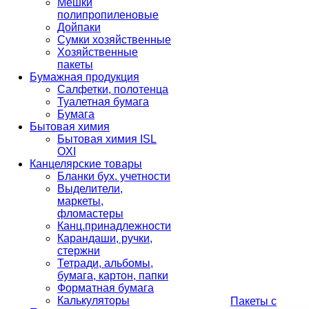
Мешки
полипропиленовые
Дойпаки
Сумки хозяйственные
Хозяйственные
пакеты
Бумажная продукция
Салфетки, полотенца
Туалетная бумага
Бумага
Бытовая химия
Бытовая химия ISL
OXI
Канцелярские товары
Бланки бух. учетности
Выделители,
маркеты,
фломастеры
Канц.принадлежности
Карандаши, ручки,
стержни
Тетради, альбомы,
бумага, картон, папки
Форматная бумага
Калькуляторы
Пакеты с