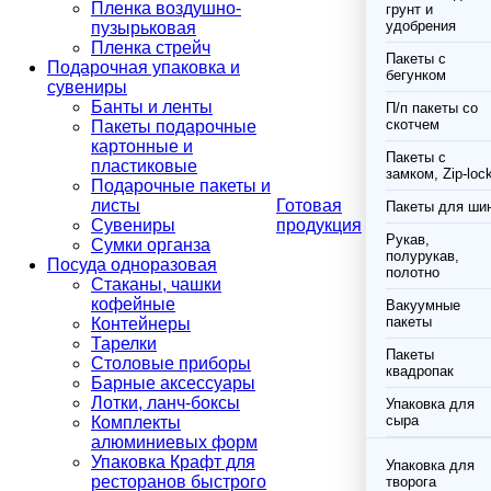
Пленка воздушно-
грунт и
удобрения
пузырьковая
Пленка стрейч
Пакеты с
Подарочная упаковка и
бегунком
сувениры
Банты и ленты
П/п пакеты со
скотчем
Пакеты подарочные
картонные и
Пакеты с
пластиковые
замком, Zip-loc
Подарочные пакеты и
листы
Готовая
Пакеты для ши
Сувениры
продукция
Рукав,
Сумки органза
полурукав,
Посуда одноразовая
полотно
Стаканы, чашки
кофейные
Вакуумные
пакеты
Контейнеры
Тарелки
Пакеты
Столовые приборы
квадропак
Барные аксессуары
Лотки, ланч-боксы
Упаковка для
сыра
Комплекты
алюминиевых форм
Упаковка Крафт для
Упаковка для
ресторанов быстрого
творога