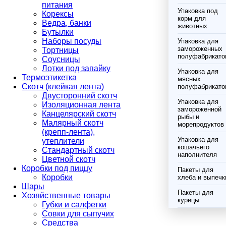
питания
Упаковка под
Корексы
корм для
Ведра, банки
животных
Бутылки
Наборы посуды
Упаковка для
замороженных
Тортницы
полуфабрикато
Соусницы
Лотки под запайку
Упаковка для
Термоэтикетка
мясных
Скотч (клейкая лента)
полуфабрикато
Двусторонний скотч
Упаковка для
Изоляционная лента
замороженной
Канцелярский скотч
рыбы и
Малярный скотч
морепродуктов
(крепп-лента),
Упаковка для
утеплители
кошачьего
Стандартный скотч
наполнителя
Цветной скотч
Коробки под пиццу
Пакеты для
Коробки
хлеба и выпечк
Шары
Пакеты для
Хозяйственные товары
курицы
Губки и салфетки
Совки для сыпучих
Средства