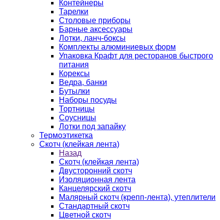
Контейнеры
Тарелки
Столовые приборы
Барные аксессуары
Лотки, ланч-боксы
Комплекты алюминиевых форм
Упаковка Крафт для ресторанов быстрого
питания
Корексы
Ведра, банки
Бутылки
Наборы посуды
Тортницы
Соусницы
Лотки под запайку
Термоэтикетка
Скотч (клейкая лента)
Назад
Скотч (клейкая лента)
Двусторонний скотч
Изоляционная лента
Канцелярский скотч
Малярный скотч (крепп-лента), утеплители
Стандартный скотч
Цветной скотч