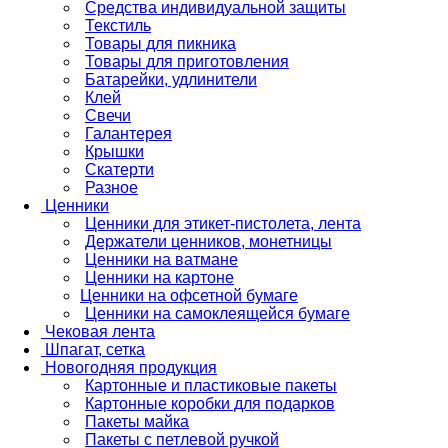
Средства индивидуальной защиты
Текстиль
Товары для пикника
Товары для приготовления
Батарейки, удлинители
Клей
Свечи
Галантерея
Крышки
Скатерти
Разное
Ценники
Ценники для этикет-пистолета, лента
Держатели ценников, монетницы
Ценники на ватмане
Ценники на картоне
Ценники на офсетной бумаге
Ценники на самоклеящейся бумаге
Чековая лента
Шпагат, сетка
Новогодняя продукция
Картонные и пластиковые пакеты
Картонные коробки для подарков
Пакеты майка
Пакеты с петлевой ручкой