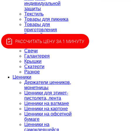
индивидуальной
защиты
Текстиль
Товары для пикника
Товары для
приготовления
Батарейки,
удлинители
РАССЧИТАТЬ ЦЕНУ ЗА 1 МИНУТУ
Клей
Свечи
Галантерея
Крышки
Скатерти
Разное
Ценники
Держатели ценников,
монетницы
Ценники для этикет-
пистолета, лента
Ценники на ватмане
Ценники на картоне
Ценники на офсетной
бумаге
Ценники на
самоклеящейся