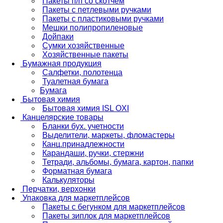
Пакеты п/п со скотчем
Пакеты с петлевыми ручками
Пакеты с пластиковыми ручками
Мешки полипропиленовые
Дойпаки
Сумки хозяйственные
Хозяйственные пакеты
Бумажная продукция
Салфетки, полотенца
Туалетная бумага
Бумага
Бытовая химия
Бытовая химия ISL OXI
Канцелярские товары
Бланки бух. учетности
Выделители, маркеты, фломастеры
Канц.принадлежности
Карандаши, ручки, стержни
Тетради, альбомы, бумага, картон, папки
Форматная бумага
Калькуляторы
Перчатки, верхонки
Упаковка для маркетплейсов
Пакеты с бегунком для маркетплейсов
Пакеты зиплок для маркетплейсов