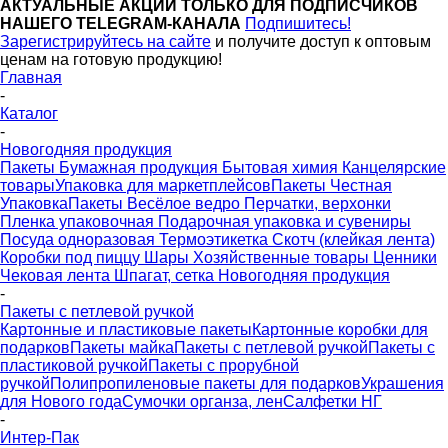
АКТУАЛЬНЫЕ АКЦИИ ТОЛЬКО ДЛЯ ПОДПИСЧИКОВ
НАШЕГО TELEGRAM-КАНАЛА
Подпишитесь!
Зарегистрируйтесь на сайте
и получите доступ к оптовым
ценам на готовую продукцию!
Главная
-
Каталог
-
Новогодняя продукция
Пакеты
Бумажная продукция
Бытовая химия
Канцелярские
товары
Упаковка для маркетплейсов
Пакеты Честная
Упаковка
Пакеты Весёлое ведро
Перчатки, верхонки
Пленка упаковочная
Подарочная упаковка и сувениры
Посуда одноразовая
Термоэтикетка
Скотч (клейкая лента)
Коробки под пиццу
Шары
Хозяйственные товары
Ценники
Чековая лента
Шпагат, сетка
Новогодняя продукция
-
Пакеты с петлевой ручкой
Картонные и пластиковые пакеты
Картонные коробки для
подарков
Пакеты майка
Пакеты с петлевой ручкой
Пакеты с
пластиковой ручкой
Пакеты с прорубной
ручкой
Полипропиленовые пакеты для подарков
Украшения
для Нового года
Сумочки органза, лен
Салфетки НГ
-
Интер-Пак