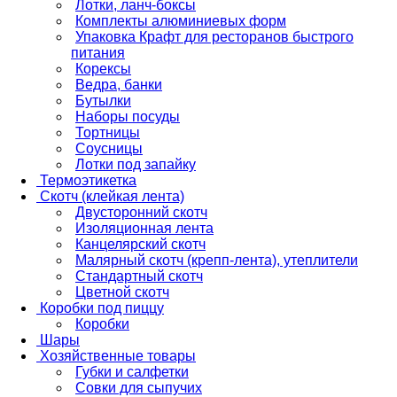
Лотки, ланч-боксы
Комплекты алюминиевых форм
Упаковка Крафт для ресторанов быстрого
питания
Корексы
Ведра, банки
Бутылки
Наборы посуды
Тортницы
Соусницы
Лотки под запайку
Термоэтикетка
Скотч (клейкая лента)
Двусторонний скотч
Изоляционная лента
Канцелярский скотч
Малярный скотч (крепп-лента), утеплители
Стандартный скотч
Цветной скотч
Коробки под пиццу
Коробки
Шары
Хозяйственные товары
Губки и салфетки
Совки для сыпучих