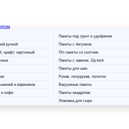
типом
Пакеты под грунт и удобрения
ной ручкой
Пакеты с бегунком
, крафт, картонный
П/п пакеты со скотчем
чные
Пакеты с замком, Zip-lock
Пакеты для шин
ши
Рукав, полурукав, полотно
ьменей и вареников
Вакуумные пакеты
 и кофе
Пакеты квадропак
Упаковка для сыра