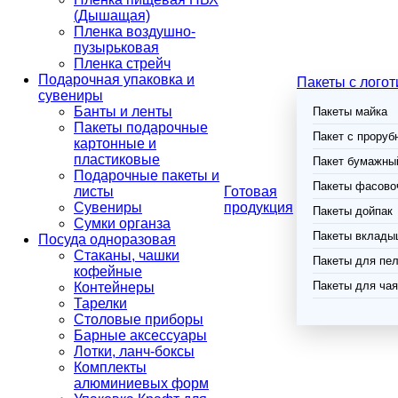
(Дышащая)
Пленка воздушно-
пузырьковая
Пленка стрейч
Подарочная упаковка и
Пакеты с лого
сувениры
Банты и ленты
Пакеты майка
Пакеты подарочные
Пакет с проруб
картонные и
пластиковые
Пакет бумажный
Подарочные пакеты и
Пакеты фасово
листы
Готовая
Сувениры
продукция
Пакеты дойпак
Сумки органза
Пакеты вклады
Посуда одноразовая
Стаканы, чашки
Пакеты для пел
кофейные
Пакеты для чая
Контейнеры
Тарелки
Столовые приборы
Барные аксессуары
Лотки, ланч-боксы
Комплекты
алюминиевых форм