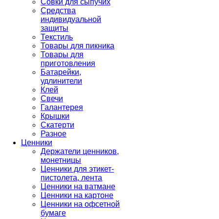
Совки для сыпучих
Средства
индивидуальной
защиты
Текстиль
Товары для пикника
Товары для
приготовления
Батарейки,
удлинители
Клей
Свечи
Галантерея
Крышки
Скатерти
Разное
Ценники
Держатели ценников,
монетницы
Ценники для этикет-
пистолета, лента
Ценники на ватмане
Ценники на картоне
Ценники на офсетной
бумаге