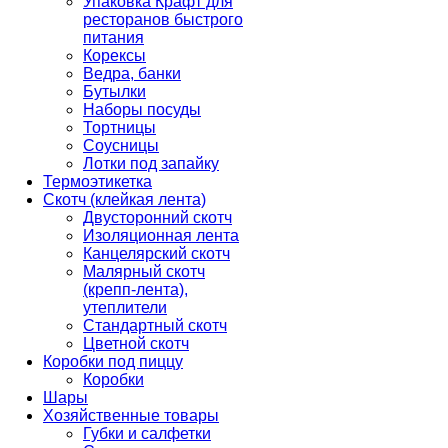
Упаковка Крафт для
ресторанов быстрого
питания
Корексы
Ведра, банки
Бутылки
Наборы посуды
Тортницы
Соусницы
Лотки под запайку
Термоэтикетка
Скотч (клейкая лента)
Двусторонний скотч
Изоляционная лента
Канцелярский скотч
Малярный скотч
(крепп-лента),
утеплители
Стандартный скотч
Цветной скотч
Коробки под пиццу
Коробки
Шары
Хозяйственные товары
Губки и салфетки