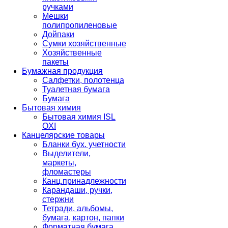
ручками
Мешки
полипропиленовые
Дойпаки
Сумки хозяйственные
Хозяйственные
пакеты
Бумажная продукция
Салфетки, полотенца
Туалетная бумага
Бумага
Бытовая химия
Бытовая химия ISL
OXI
Канцелярские товары
Бланки бух. учетности
Выделители,
маркеты,
фломастеры
Канц.принадлежности
Карандаши, ручки,
стержни
Тетради, альбомы,
бумага, картон, папки
Форматная бумага