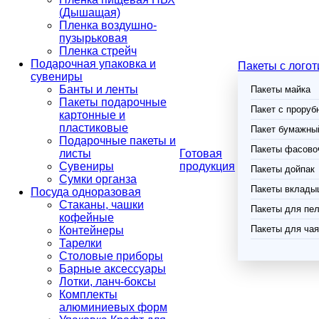
(Дышащая)
Пленка воздушно-
пузырьковая
Пленка стрейч
Подарочная упаковка и
Пакеты с лого
сувениры
Банты и ленты
Пакеты майка
Пакеты подарочные
Пакет с проруб
картонные и
пластиковые
Пакет бумажный
Подарочные пакеты и
Пакеты фасово
листы
Готовая
Сувениры
продукция
Пакеты дойпак
Сумки органза
Пакеты вклады
Посуда одноразовая
Стаканы, чашки
Пакеты для пел
кофейные
Пакеты для чая
Контейнеры
Тарелки
Столовые приборы
Барные аксессуары
Лотки, ланч-боксы
Комплекты
алюминиевых форм