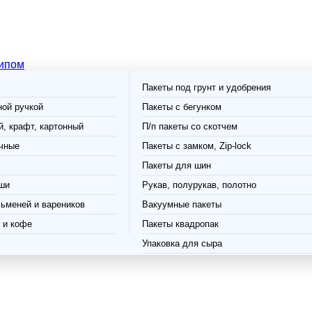
типом
Пакеты под грунт и удобрения
ной ручкой
Пакеты с бегунком
, крафт, картонный
П/п пакеты со скотчем
чные
Пакеты с замком, Zip-lock
Пакеты для шин
ши
Рукав, полурукав, полотно
ьменей и вареников
Вакуумные пакеты
 и кофе
Пакеты квадропак
Упаковка для сыра