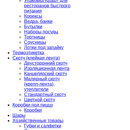
Упаковка Крафт для
ресторанов быстрого
питания
Корексы
Ведра, банки
Бутылки
Наборы посуды
Тортницы
Соусницы
Лотки под запайку
Термоэтикетка
Скотч (клейкая лента)
Двусторонний скотч
Изоляционная лента
Канцелярский скотч
Малярный скотч
(крепп-лента),
утеплители
Стандартный скотч
Цветной скотч
Коробки под пиццу
Коробки
Шары
Хозяйственные товары
Губки и салфетки