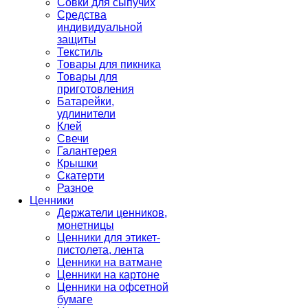
Совки для сыпучих
Средства
индивидуальной
защиты
Текстиль
Товары для пикника
Товары для
приготовления
Батарейки,
удлинители
Клей
Свечи
Галантерея
Крышки
Скатерти
Разное
Ценники
Держатели ценников,
монетницы
Ценники для этикет-
пистолета, лента
Ценники на ватмане
Ценники на картоне
Ценники на офсетной
бумаге