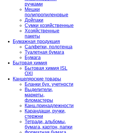
ручками
Мешки
полипропиленовые
Дойпаки
Сумки хозяйственные
Хозяйственные
пакеты
Бумажная продукция
Салфетки, полотенца
Туалетная бумага
Бумага
Бытовая химия
Бытовая химия ISL
OXI
Канцелярские товары
Бланки бух. учетности
Выделители,
маркеты,
фломастеры
Канц.принадлежности
Карандаши, ручки,
стержни
Тетради, альбомы,
бумага, картон, папки
Форматная бумага