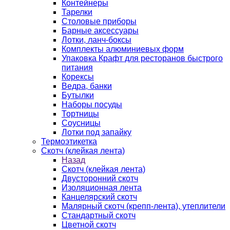
Контейнеры
Тарелки
Столовые приборы
Барные аксессуары
Лотки, ланч-боксы
Комплекты алюминиевых форм
Упаковка Крафт для ресторанов быстрого
питания
Корексы
Ведра, банки
Бутылки
Наборы посуды
Тортницы
Соусницы
Лотки под запайку
Термоэтикетка
Скотч (клейкая лента)
Назад
Скотч (клейкая лента)
Двусторонний скотч
Изоляционная лента
Канцелярский скотч
Малярный скотч (крепп-лента), утеплители
Стандартный скотч
Цветной скотч