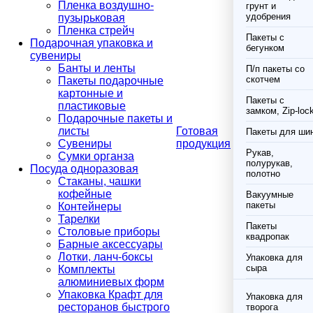
Пленка воздушно-
грунт и
удобрения
пузырьковая
Пленка стрейч
Пакеты с
Подарочная упаковка и
бегунком
сувениры
Банты и ленты
П/п пакеты со
скотчем
Пакеты подарочные
картонные и
Пакеты с
пластиковые
замком, Zip-loc
Подарочные пакеты и
листы
Готовая
Пакеты для ши
Сувениры
продукция
Рукав,
Сумки органза
полурукав,
Посуда одноразовая
полотно
Стаканы, чашки
кофейные
Вакуумные
пакеты
Контейнеры
Тарелки
Пакеты
Столовые приборы
квадропак
Барные аксессуары
Лотки, ланч-боксы
Упаковка для
сыра
Комплекты
алюминиевых форм
Упаковка Крафт для
Упаковка для
ресторанов быстрого
творога