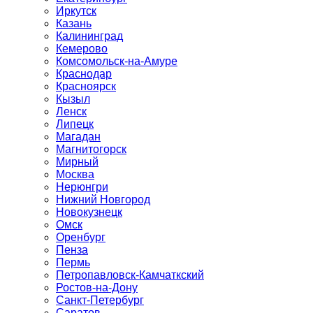
Иркутск
Казань
Калининград
Кемерово
Комсомольск-на-Амуре
Краснодар
Красноярск
Кызыл
Ленск
Липецк
Магадан
Магнитогорск
Мирный
Москва
Нерюнгри
Нижний Новгород
Новокузнецк
Омск
Оренбург
Пенза
Пермь
Петропавловск-Камчаткский
Ростов-на-Дону
Санкт-Петербург
Саратов