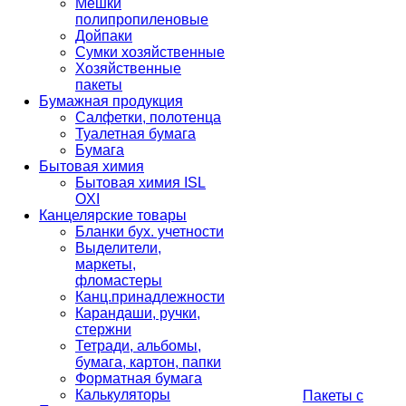
Мешки
полипропиленовые
Дойпаки
Сумки хозяйственные
Хозяйственные
пакеты
Бумажная продукция
Салфетки, полотенца
Туалетная бумага
Бумага
Бытовая химия
Бытовая химия ISL
OXI
Канцелярские товары
Бланки бух. учетности
Выделители,
маркеты,
фломастеры
Канц.принадлежности
Карандаши, ручки,
стержни
Тетради, альбомы,
бумага, картон, папки
Форматная бумага
Калькуляторы
Пакеты с