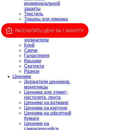
индивидуальной
защиты
Текстиль
Товары для пикника
Товары для
приготовления
РАССЧИТАТЬ ЦЕНУ ЗА 1 МИНУТУ
Батарейки,
удлинители
Клей
Свечи
Галантерея
Крышки
Скатерти
Разное
Ценники
Держатели ценников,
монетницы
Ценники для этикет-
пистолета, лента
Ценники на ватмане
Ценники на картоне
Ценники на офсетной
бумаге
Ценники на
самоклеящейся