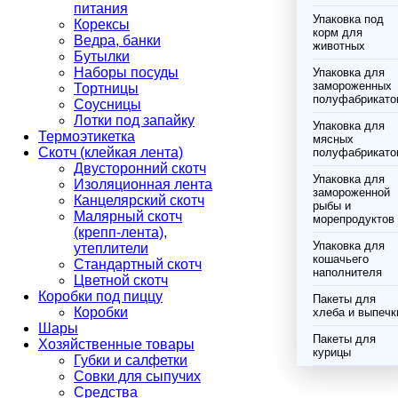
питания
Упаковка под
Корексы
корм для
Ведра, банки
животных
Бутылки
Наборы посуды
Упаковка для
замороженных
Тортницы
полуфабрикато
Соусницы
Лотки под запайку
Упаковка для
Термоэтикетка
мясных
Скотч (клейкая лента)
полуфабрикато
Двусторонний скотч
Упаковка для
Изоляционная лента
замороженной
Канцелярский скотч
рыбы и
Малярный скотч
морепродуктов
(крепп-лента),
Упаковка для
утеплители
кошачьего
Стандартный скотч
наполнителя
Цветной скотч
Коробки под пиццу
Пакеты для
Коробки
хлеба и выпечк
Шары
Пакеты для
Хозяйственные товары
курицы
Губки и салфетки
Совки для сыпучих
Средства