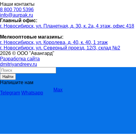
Наши контакты
8 800 700 5396
info@aurpak.ru
Главный офис:
г. Новосибирск, ул. Планетная, д. 30, к. 2а, 4 этаж, офис 418
Мелкооптовые магазины:
г. Новосибирск, ул. Королева, д. 40, к. 40, 1 этаж
г. Новосибирск, ул. Северный проезд, 12/3, ​склад №2
2026 © ООО "Авангард"
Разработка сайта
dmitriyandreev.ru
Найти
Напишите нам
Max
Telegram
Whatsapp