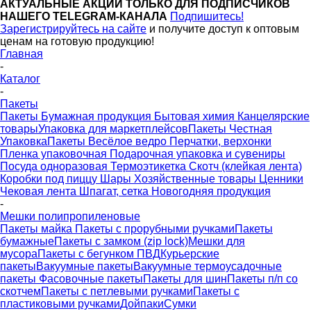
АКТУАЛЬНЫЕ АКЦИИ ТОЛЬКО ДЛЯ ПОДПИСЧИКОВ
НАШЕГО TELEGRAM-КАНАЛА
Подпишитесь!
Зарегистрируйтесь на сайте
и получите доступ к оптовым
ценам на готовую продукцию!
Главная
-
Каталог
-
Пакеты
Пакеты
Бумажная продукция
Бытовая химия
Канцелярские
товары
Упаковка для маркетплейсов
Пакеты Честная
Упаковка
Пакеты Весёлое ведро
Перчатки, верхонки
Пленка упаковочная
Подарочная упаковка и сувениры
Посуда одноразовая
Термоэтикетка
Скотч (клейкая лента)
Коробки под пиццу
Шары
Хозяйственные товары
Ценники
Чековая лента
Шпагат, сетка
Новогодняя продукция
-
Мешки полипропиленовые
Пакеты майка
Пакеты с прорубными ручками
Пакеты
бумажные
Пакеты с замком (zip lock)
Мешки для
мусора
Пакеты с бегунком ПВД
Курьерские
пакеты
Вакуумные пакеты
Вакуумные термоусадочные
пакеты
Фасовочные пакеты
Пакеты для шин
Пакеты п/п со
скотчем
Пакеты с петлевыми ручками
Пакеты с
пластиковыми ручками
Дойпаки
Сумки