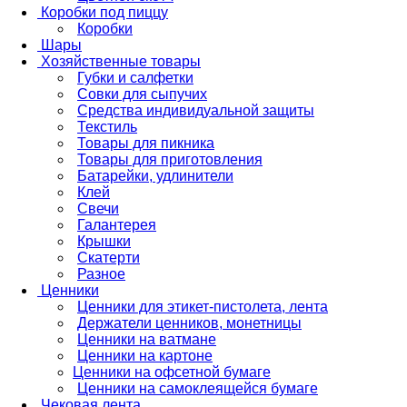
Коробки под пиццу
Коробки
Шары
Хозяйственные товары
Губки и салфетки
Совки для сыпучих
Средства индивидуальной защиты
Текстиль
Товары для пикника
Товары для приготовления
Батарейки, удлинители
Клей
Свечи
Галантерея
Крышки
Скатерти
Разное
Ценники
Ценники для этикет-пистолета, лента
Держатели ценников, монетницы
Ценники на ватмане
Ценники на картоне
Ценники на офсетной бумаге
Ценники на самоклеящейся бумаге
Чековая лента