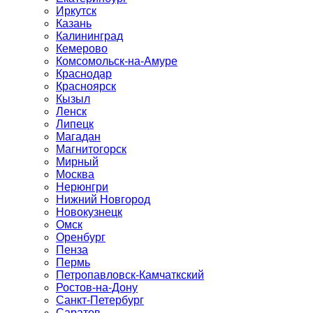
Иркутск
Казань
Калининград
Кемерово
Комсомольск-на-Амуре
Краснодар
Красноярск
Кызыл
Ленск
Липецк
Магадан
Магнитогорск
Мирный
Москва
Нерюнгри
Нижний Новгород
Новокузнецк
Омск
Оренбург
Пенза
Пермь
Петропавловск-Камчаткский
Ростов-на-Дону
Санкт-Петербург
Саратов