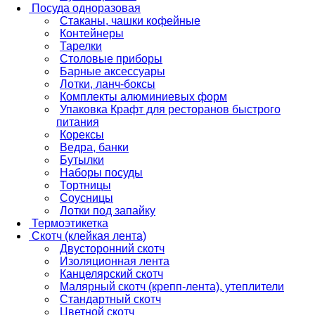
Посуда одноразовая
Стаканы, чашки кофейные
Контейнеры
Тарелки
Столовые приборы
Барные аксессуары
Лотки, ланч-боксы
Комплекты алюминиевых форм
Упаковка Крафт для ресторанов быстрого
питания
Корексы
Ведра, банки
Бутылки
Наборы посуды
Тортницы
Соусницы
Лотки под запайку
Термоэтикетка
Скотч (клейкая лента)
Двусторонний скотч
Изоляционная лента
Канцелярский скотч
Малярный скотч (крепп-лента), утеплители
Стандартный скотч
Цветной скотч