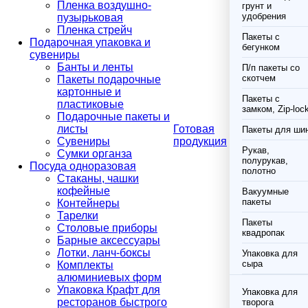
Пленка воздушно-
грунт и
удобрения
пузырьковая
Пленка стрейч
Пакеты с
Подарочная упаковка и
бегунком
сувениры
Банты и ленты
П/п пакеты со
скотчем
Пакеты подарочные
картонные и
Пакеты с
пластиковые
замком, Zip-loc
Подарочные пакеты и
листы
Готовая
Пакеты для ши
Сувениры
продукция
Рукав,
Сумки органза
полурукав,
Посуда одноразовая
полотно
Стаканы, чашки
кофейные
Вакуумные
пакеты
Контейнеры
Тарелки
Пакеты
Столовые приборы
квадропак
Барные аксессуары
Лотки, ланч-боксы
Упаковка для
сыра
Комплекты
алюминиевых форм
Упаковка Крафт для
Упаковка для
ресторанов быстрого
творога