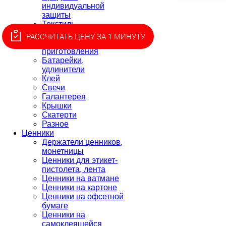
индивидуальной
защиты
Текстиль
Товары для пикника
РАССЧИТАТЬ ЦЕНУ ЗА 1 МИНУТУ
Товары для
приготовления
Батарейки,
удлинители
Клей
Свечи
Галантерея
Крышки
Скатерти
Разное
Ценники
Держатели ценников,
монетницы
Ценники для этикет-
пистолета, лента
Ценники на ватмане
Ценники на картоне
Ценники на офсетной
бумаге
Ценники на
самоклеящейся