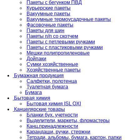
Пакеты с бегунком ПВД
Курьерские пакеты
Вакуумные пакеты
Вакуумные термоусадочные пакеты
Фасовочные пакеты
Пакеты для шин
Пакеты п/п со скотчем
Пакеты с петлевыми ручками
Пакеты с пластиковыми ручками
Мешки полипропиленовые
Дойпаки
Сумки хозяйственные
Хозяйственные пакеты
Бумажная продукция
Салфетки, полотенца
Туалетная бумага
Бумага
Бытовая химия
Бытовая химия ISL OXI
Канцелярские товары
Бланки бух. учетности
Выделители, маркеты, фломастеры
Канц.принадлежности
Карандаши, ручки, стержни
Тетради, альбомы, бумага, картон, папки