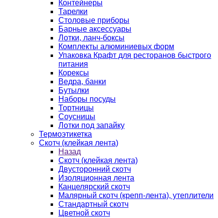
Контейнеры
Тарелки
Столовые приборы
Барные аксессуары
Лотки, ланч-боксы
Комплекты алюминиевых форм
Упаковка Крафт для ресторанов быстрого
питания
Корексы
Ведра, банки
Бутылки
Наборы посуды
Тортницы
Соусницы
Лотки под запайку
Термоэтикетка
Скотч (клейкая лента)
Назад
Скотч (клейкая лента)
Двусторонний скотч
Изоляционная лента
Канцелярский скотч
Малярный скотч (крепп-лента), утеплители
Стандартный скотч
Цветной скотч