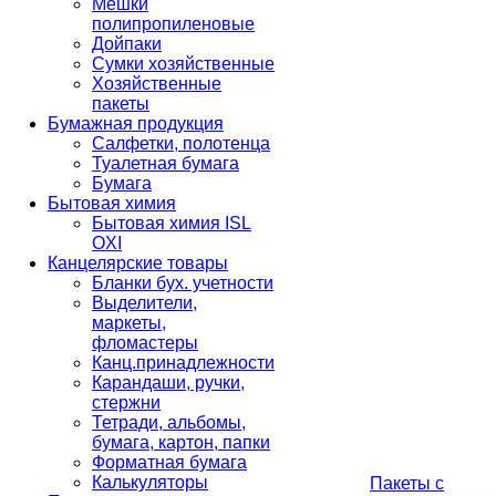
Мешки
полипропиленовые
Дойпаки
Сумки хозяйственные
Хозяйственные
пакеты
Бумажная продукция
Салфетки, полотенца
Туалетная бумага
Бумага
Бытовая химия
Бытовая химия ISL
OXI
Канцелярские товары
Бланки бух. учетности
Выделители,
маркеты,
фломастеры
Канц.принадлежности
Карандаши, ручки,
стержни
Тетради, альбомы,
бумага, картон, папки
Форматная бумага
Калькуляторы
Пакеты с