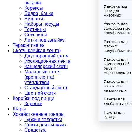
питания
Упаковка под
Корексы
корм для
Ведра, банки
животных
Бутылки
Наборы посуды
Упаковка для
замороженных
Тортницы
полуфабрикато
Соусницы
Лотки под запайку
Упаковка для
Термоэтикетка
мясных
Скотч (клейкая лента)
полуфабрикато
Двусторонний скотч
Упаковка для
Изоляционная лента
замороженной
Канцелярский скотч
рыбы и
Малярный скотч
морепродуктов
(крепп-лента),
Упаковка для
утеплители
кошачьего
Стандартный скотч
наполнителя
Цветной скотч
Коробки под пиццу
Пакеты для
Коробки
хлеба и выпечк
Шары
Пакеты для
Хозяйственные товары
курицы
Губки и салфетки
Совки для сыпучих
Средства