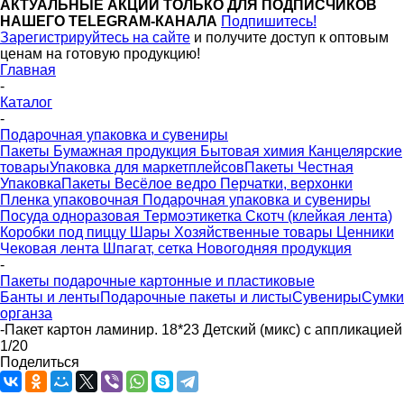
АКТУАЛЬНЫЕ АКЦИИ ТОЛЬКО ДЛЯ ПОДПИСЧИКОВ
НАШЕГО TELEGRAM-КАНАЛА
Подпишитесь!
Зарегистрируйтесь на сайте
и получите доступ к оптовым
ценам на готовую продукцию!
Главная
-
Каталог
-
Подарочная упаковка и сувениры
Пакеты
Бумажная продукция
Бытовая химия
Канцелярские
товары
Упаковка для маркетплейсов
Пакеты Честная
Упаковка
Пакеты Весёлое ведро
Перчатки, верхонки
Пленка упаковочная
Подарочная упаковка и сувениры
Посуда одноразовая
Термоэтикетка
Скотч (клейкая лента)
Коробки под пиццу
Шары
Хозяйственные товары
Ценники
Чековая лента
Шпагат, сетка
Новогодняя продукция
-
Пакеты подарочные картонные и пластиковые
Банты и ленты
Подарочные пакеты и листы
Сувениры
Сумки
органза
-
Пакет картон ламинир. 18*23 Детский (микс) с аппликацией
1/20
Поделиться