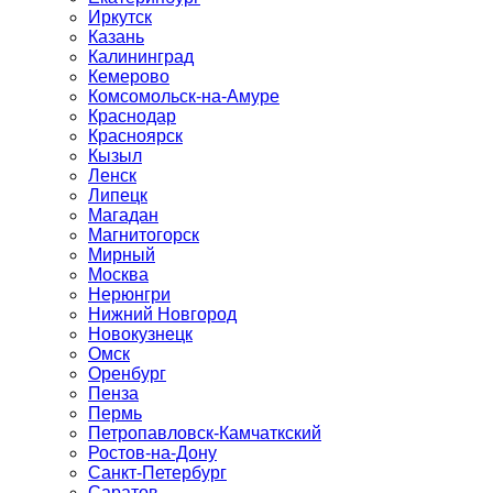
Иркутск
Казань
Калининград
Кемерово
Комсомольск-на-Амуре
Краснодар
Красноярск
Кызыл
Ленск
Липецк
Магадан
Магнитогорск
Мирный
Москва
Нерюнгри
Нижний Новгород
Новокузнецк
Омск
Оренбург
Пенза
Пермь
Петропавловск-Камчаткский
Ростов-на-Дону
Санкт-Петербург
Саратов