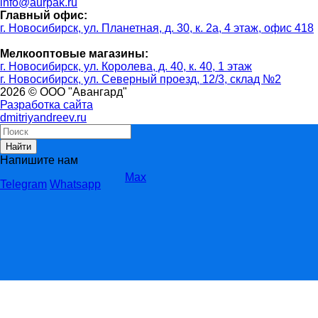
info@aurpak.ru
Главный офис:
г. Новосибирск, ул. Планетная, д. 30, к. 2а, 4 этаж, офис 418
Мелкооптовые магазины:
г. Новосибирск, ул. Королева, д. 40, к. 40, 1 этаж
г. Новосибирск, ул. Северный проезд, 12/3, ​склад №2
2026 © ООО "Авангард"
Разработка сайта
dmitriyandreev.ru
Найти
Напишите нам
Max
Telegram
Whatsapp