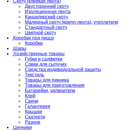
Скотч (клейкая лента)
Двусторонний скотч
Изоляционная лента
Канцелярский скотч
Малярный скотч (крепп-лента), утеплители
Стандартный скотч
Цветной скотч
Коробки под пиццу
Коробки
Шары
Хозяйственные товары
Губки и салфетки
Совки для сыпучих
Средства индивидуальной защиты
Текстиль
Товары для пикника
Товары для приготовления
Батарейки, удлинители
Клей
Свечи
Галантерея
Крышки
Скатерти
Разное
Ценники