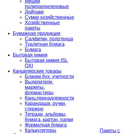
Мешки
полипропиленовые
Дойпаки
Сумки хозяйственные
Хозяйственные
пакеты
Бумажная продукция
Салфетки, полотенца
Туалетная бумага
Бумага
Бытовая химия
Бытовая химия ISL
OXI
Канцелярские товары
Бланки бух. учетности
Выделители,
маркеты,
фломастеры
Канц.принадлежности
Карандаши, ручки,
стержни
Тетради, альбомы,
бумага, картон, папки
Форматная бумага
Калькуляторы
Пакеты с