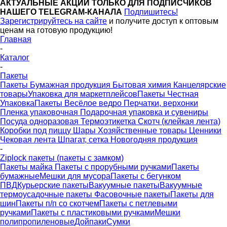
АКТУАЛЬНЫЕ АКЦИИ ТОЛЬКО ДЛЯ ПОДПИСЧИКОВ
НАШЕГО TELEGRAM-КАНАЛА
Подпишитесь!
Зарегистрируйтесь на сайте
и получите доступ к оптовым
ценам на готовую продукцию!
Главная
-
Каталог
-
Пакеты
Пакеты
Бумажная продукция
Бытовая химия
Канцелярские
товары
Упаковка для маркетплейсов
Пакеты Честная
Упаковка
Пакеты Весёлое ведро
Перчатки, верхонки
Пленка упаковочная
Подарочная упаковка и сувениры
Посуда одноразовая
Термоэтикетка
Скотч (клейкая лента)
Коробки под пиццу
Шары
Хозяйственные товары
Ценники
Чековая лента
Шпагат, сетка
Новогодняя продукция
-
Ziplock пакеты (пакеты с замком)
Пакеты майка
Пакеты с прорубными ручками
Пакеты
бумажные
Мешки для мусора
Пакеты с бегунком
ПВД
Курьерские пакеты
Вакуумные пакеты
Вакуумные
термоусадочные пакеты
Фасовочные пакеты
Пакеты для
шин
Пакеты п/п со скотчем
Пакеты с петлевыми
ручками
Пакеты с пластиковыми ручками
Мешки
полипропиленовые
Дойпаки
Сумки