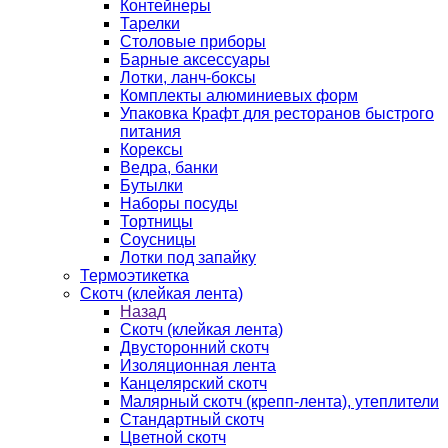
Контейнеры
Тарелки
Столовые приборы
Барные аксессуары
Лотки, ланч-боксы
Комплекты алюминиевых форм
Упаковка Крафт для ресторанов быстрого
питания
Корексы
Ведра, банки
Бутылки
Наборы посуды
Тортницы
Соусницы
Лотки под запайку
Термоэтикетка
Скотч (клейкая лента)
Назад
Скотч (клейкая лента)
Двусторонний скотч
Изоляционная лента
Канцелярский скотч
Малярный скотч (крепп-лента), утеплители
Стандартный скотч
Цветной скотч