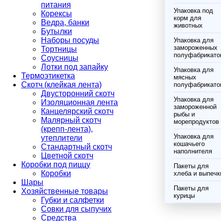
питания
Упаковка под
Корексы
корм для
Ведра, банки
животных
Бутылки
Наборы посуды
Упаковка для
замороженных
Тортницы
полуфабрикато
Соусницы
Лотки под запайку
Упаковка для
Термоэтикетка
мясных
Скотч (клейкая лента)
полуфабрикато
Двусторонний скотч
Упаковка для
Изоляционная лента
замороженной
Канцелярский скотч
рыбы и
Малярный скотч
морепродуктов
(крепп-лента),
Упаковка для
утеплители
кошачьего
Стандартный скотч
наполнителя
Цветной скотч
Коробки под пиццу
Пакеты для
Коробки
хлеба и выпечк
Шары
Пакеты для
Хозяйственные товары
курицы
Губки и салфетки
Совки для сыпучих
Средства