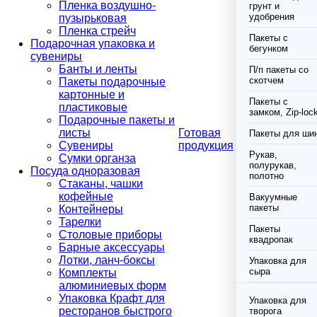
Пленка воздушно-
грунт и
удобрения
пузырьковая
Пленка стрейч
Пакеты с
Подарочная упаковка и
бегунком
сувениры
Банты и ленты
П/п пакеты со
скотчем
Пакеты подарочные
картонные и
Пакеты с
пластиковые
замком, Zip-loc
Подарочные пакеты и
листы
Готовая
Пакеты для ши
Сувениры
продукция
Рукав,
Сумки органза
полурукав,
Посуда одноразовая
полотно
Стаканы, чашки
кофейные
Вакуумные
пакеты
Контейнеры
Тарелки
Пакеты
Столовые приборы
квадропак
Барные аксессуары
Лотки, ланч-боксы
Упаковка для
сыра
Комплекты
алюминиевых форм
Упаковка Крафт для
Упаковка для
ресторанов быстрого
творога