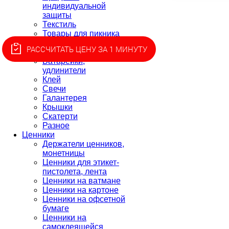
индивидуальной
защиты
Текстиль
Товары для пикника
Товары для
РАССЧИТАТЬ ЦЕНУ ЗА 1 МИНУТУ
приготовления
Батарейки,
удлинители
Клей
Свечи
Галантерея
Крышки
Скатерти
Разное
Ценники
Держатели ценников,
монетницы
Ценники для этикет-
пистолета, лента
Ценники на ватмане
Ценники на картоне
Ценники на офсетной
бумаге
Ценники на
самоклеящейся