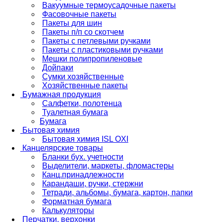
Вакуумные термоусадочные пакеты
Фасовочные пакеты
Пакеты для шин
Пакеты п/п со скотчем
Пакеты с петлевыми ручками
Пакеты с пластиковыми ручками
Мешки полипропиленовые
Дойпаки
Сумки хозяйственные
Хозяйственные пакеты
Бумажная продукция
Салфетки, полотенца
Туалетная бумага
Бумага
Бытовая химия
Бытовая химия ISL OXI
Канцелярские товары
Бланки бух. учетности
Выделители, маркеты, фломастеры
Канц.принадлежности
Карандаши, ручки, стержни
Тетради, альбомы, бумага, картон, папки
Форматная бумага
Калькуляторы
Перчатки, верхонки