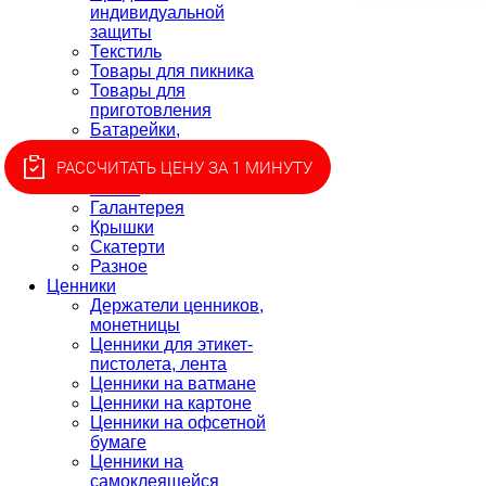
индивидуальной
защиты
Текстиль
Товары для пикника
Товары для
приготовления
Батарейки,
удлинители
РАССЧИТАТЬ ЦЕНУ ЗА 1 МИНУТУ
Клей
Свечи
Галантерея
Крышки
Скатерти
Разное
Ценники
Держатели ценников,
монетницы
Ценники для этикет-
пистолета, лента
Ценники на ватмане
Ценники на картоне
Ценники на офсетной
бумаге
Ценники на
самоклеящейся