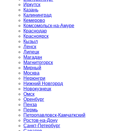
Иркутск
Казань
Калининград
Кемерово
Комсомольск-на-Амуре
Краснодар
Красноярск
Кызыл
Ленск
Липецк
Магадан
Магнитогорск
Мирный
Москва
Нерюнгри
Нижний Новгород
Новокузнецк
Омск
Оренбург
Пенза
Пермь
Петропавловск-Камчаткский
Ростов-на-Дону
Санкт-Петербург
Саратов