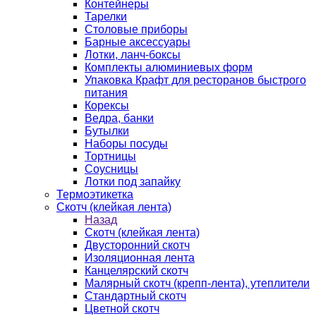
Контейнеры
Тарелки
Столовые приборы
Барные аксессуары
Лотки, ланч-боксы
Комплекты алюминиевых форм
Упаковка Крафт для ресторанов быстрого
питания
Корексы
Ведра, банки
Бутылки
Наборы посуды
Тортницы
Соусницы
Лотки под запайку
Термоэтикетка
Скотч (клейкая лента)
Назад
Скотч (клейкая лента)
Двусторонний скотч
Изоляционная лента
Канцелярский скотч
Малярный скотч (крепп-лента), утеплители
Стандартный скотч
Цветной скотч