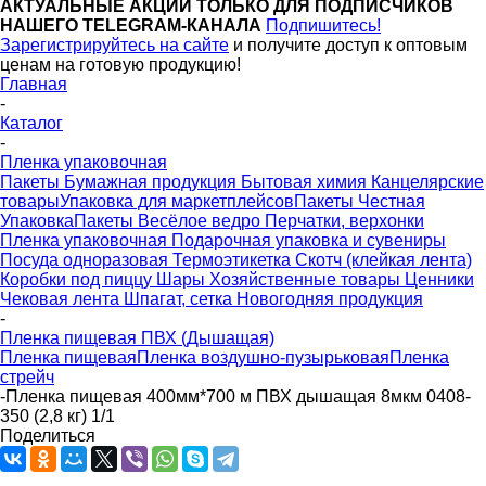
АКТУАЛЬНЫЕ АКЦИИ ТОЛЬКО ДЛЯ ПОДПИСЧИКОВ
НАШЕГО TELEGRAM-КАНАЛА
Подпишитесь!
Зарегистрируйтесь на сайте
и получите доступ к оптовым
ценам на готовую продукцию!
Главная
-
Каталог
-
Пленка упаковочная
Пакеты
Бумажная продукция
Бытовая химия
Канцелярские
товары
Упаковка для маркетплейсов
Пакеты Честная
Упаковка
Пакеты Весёлое ведро
Перчатки, верхонки
Пленка упаковочная
Подарочная упаковка и сувениры
Посуда одноразовая
Термоэтикетка
Скотч (клейкая лента)
Коробки под пиццу
Шары
Хозяйственные товары
Ценники
Чековая лента
Шпагат, сетка
Новогодняя продукция
-
Пленка пищевая ПВХ (Дышащая)
Пленка пищевая
Пленка воздушно-пузырьковая
Пленка
стрейч
-
Пленка пищевая 400мм*700 м ПВХ дышащая 8мкм 0408-
350 (2,8 кг) 1/1
Поделиться