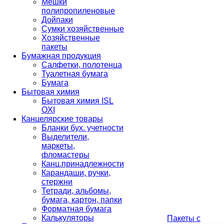
Мешки
полипропиленовые
Дойпаки
Сумки хозяйственные
Хозяйственные
пакеты
Бумажная продукция
Салфетки, полотенца
Туалетная бумага
Бумага
Бытовая химия
Бытовая химия ISL
OXI
Канцелярские товары
Бланки бух. учетности
Выделители,
маркеты,
фломастеры
Канц.принадлежности
Карандаши, ручки,
стержни
Тетради, альбомы,
бумага, картон, папки
Форматная бумага
Калькуляторы
Пакеты с