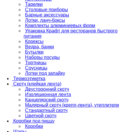
Тарелки
Столовые приборы
Барные аксессуары
Лотки, ланч-боксы
Комплекты алюминиевых форм
Упаковка Крафт для ресторанов быстрого
питания
Корексы
Ведра, банки
Бутылки
Наборы посуды
Тортницы
Соусницы
Лотки под запайку
Термоэтикетка
Скотч (клейкая лента)
Двусторонний скотч
Изоляционная лента
Канцелярский скотч
Малярный скотч (крепп-лента), утеплители
Стандартный скотч
Цветной скотч
Коробки под пиццу
Коробки
Шары