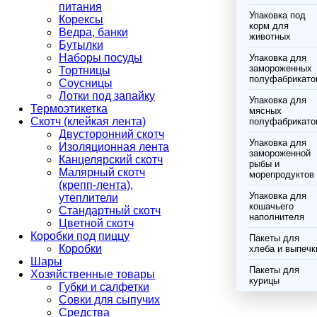
питания
Упаковка под
Корексы
корм для
Ведра, банки
животных
Бутылки
Наборы посуды
Упаковка для
замороженных
Тортницы
полуфабрикато
Соусницы
Лотки под запайку
Упаковка для
Термоэтикетка
мясных
Скотч (клейкая лента)
полуфабрикато
Двусторонний скотч
Упаковка для
Изоляционная лента
замороженной
Канцелярский скотч
рыбы и
Малярный скотч
морепродуктов
(крепп-лента),
Упаковка для
утеплители
кошачьего
Стандартный скотч
наполнителя
Цветной скотч
Коробки под пиццу
Пакеты для
Коробки
хлеба и выпечк
Шары
Пакеты для
Хозяйственные товары
курицы
Губки и салфетки
Совки для сыпучих
Средства