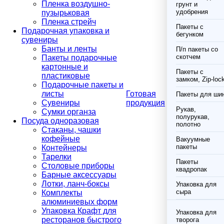
Пленка воздушно-
грунт и
удобрения
пузырьковая
Пленка стрейч
Пакеты с
Подарочная упаковка и
бегунком
сувениры
Банты и ленты
П/п пакеты со
скотчем
Пакеты подарочные
картонные и
Пакеты с
пластиковые
замком, Zip-loc
Подарочные пакеты и
листы
Готовая
Пакеты для ши
Сувениры
продукция
Рукав,
Сумки органза
полурукав,
Посуда одноразовая
полотно
Стаканы, чашки
кофейные
Вакуумные
пакеты
Контейнеры
Тарелки
Пакеты
Столовые приборы
квадропак
Барные аксессуары
Лотки, ланч-боксы
Упаковка для
сыра
Комплекты
алюминиевых форм
Упаковка Крафт для
Упаковка для
ресторанов быстрого
творога