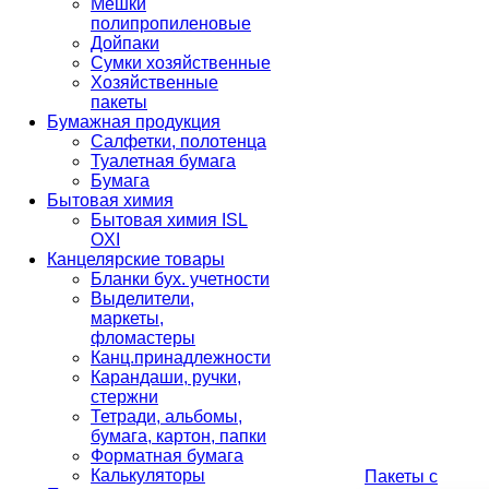
Мешки
полипропиленовые
Дойпаки
Сумки хозяйственные
Хозяйственные
пакеты
Бумажная продукция
Салфетки, полотенца
Туалетная бумага
Бумага
Бытовая химия
Бытовая химия ISL
OXI
Канцелярские товары
Бланки бух. учетности
Выделители,
маркеты,
фломастеры
Канц.принадлежности
Карандаши, ручки,
стержни
Тетради, альбомы,
бумага, картон, папки
Форматная бумага
Калькуляторы
Пакеты с