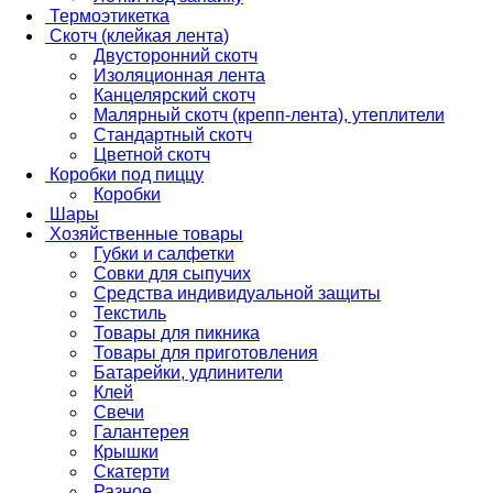
Термоэтикетка
Скотч (клейкая лента)
Двусторонний скотч
Изоляционная лента
Канцелярский скотч
Малярный скотч (крепп-лента), утеплители
Стандартный скотч
Цветной скотч
Коробки под пиццу
Коробки
Шары
Хозяйственные товары
Губки и салфетки
Совки для сыпучих
Средства индивидуальной защиты
Текстиль
Товары для пикника
Товары для приготовления
Батарейки, удлинители
Клей
Свечи
Галантерея
Крышки
Скатерти
Разное