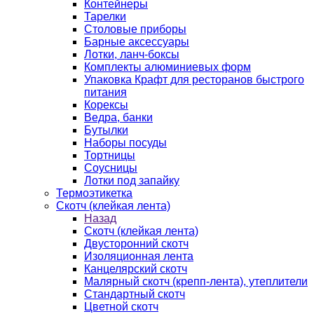
Контейнеры
Тарелки
Столовые приборы
Барные аксессуары
Лотки, ланч-боксы
Комплекты алюминиевых форм
Упаковка Крафт для ресторанов быстрого
питания
Корексы
Ведра, банки
Бутылки
Наборы посуды
Тортницы
Соусницы
Лотки под запайку
Термоэтикетка
Скотч (клейкая лента)
Назад
Скотч (клейкая лента)
Двусторонний скотч
Изоляционная лента
Канцелярский скотч
Малярный скотч (крепп-лента), утеплители
Стандартный скотч
Цветной скотч