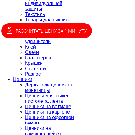
индивидуальной
защиты
Текстиль
Товары для пикника
Товары для
РАССЧИТАТЬ ЦЕНУ ЗА 1 МИНУТУ
приготовления
Батарейки,
удлинители
Клей
Свечи
Галантерея
Крышки
Скатерти
Разное
Ценники
Держатели ценников,
монетницы
Ценники для этикет-
пистолета, лента
Ценники на ватмане
Ценники на картоне
Ценники на офсетной
бумаге
Ценники на
самоклеящейся