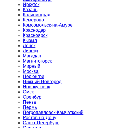
Иркутск
Казань
Калининград
Кемерово
Комсомольск-на-Амуре
Краснодар
Красноярск
Кызыл
Ленск
Липецк
Магадан
Магнитогорск
Мирный
Москва
Нерюнгри
Нижний Новгород
Новокузнецк
Омск
Оренбург
Пенза
Пермь
Петропавловск-Камчаткский
Ростов-на-Дону
Санкт-Петербург
Саратов