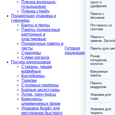
Пленка воздушно-
грунт и
удобрения
пузырьковая
Пленка стрейч
Пакеты с
Подарочная упаковка и
бегунком
сувениры
Банты и ленты
П/п пакеты со
скотчем
Пакеты подарочные
картонные и
Пакеты с
пластиковые
замком, Zip-loc
Подарочные пакеты и
листы
Готовая
Пакеты для ши
Сувениры
продукция
Рукав,
Сумки органза
полурукав,
Посуда одноразовая
полотно
Стаканы, чашки
кофейные
Вакуумные
пакеты
Контейнеры
Тарелки
Пакеты
Столовые приборы
квадропак
Барные аксессуары
Лотки, ланч-боксы
Упаковка для
сыра
Комплекты
алюминиевых форм
Упаковка Крафт для
Упаковка для
ресторанов быстрого
творога