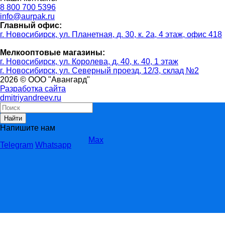
8 800 700 5396
info@aurpak.ru
Главный офис:
г. Новосибирск, ул. Планетная, д. 30, к. 2а, 4 этаж, офис 418
Мелкооптовые магазины:
г. Новосибирск, ул. Королева, д. 40, к. 40, 1 этаж
г. Новосибирск, ул. Северный проезд, 12/3, ​склад №2
2026 © ООО "Авангард"
Разработка сайта
dmitriyandreev.ru
Найти
Напишите нам
Max
Telegram
Whatsapp