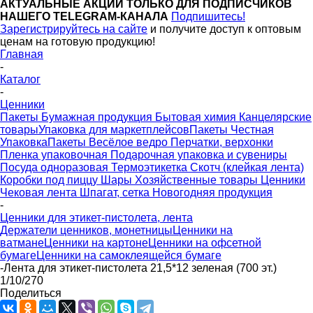
АКТУАЛЬНЫЕ АКЦИИ ТОЛЬКО ДЛЯ ПОДПИСЧИКОВ
НАШЕГО TELEGRAM-КАНАЛА
Подпишитесь!
Зарегистрируйтесь на сайте
и получите доступ к оптовым
ценам на готовую продукцию!
Главная
-
Каталог
-
Ценники
Пакеты
Бумажная продукция
Бытовая химия
Канцелярские
товары
Упаковка для маркетплейсов
Пакеты Честная
Упаковка
Пакеты Весёлое ведро
Перчатки, верхонки
Пленка упаковочная
Подарочная упаковка и сувениры
Посуда одноразовая
Термоэтикетка
Скотч (клейкая лента)
Коробки под пиццу
Шары
Хозяйственные товары
Ценники
Чековая лента
Шпагат, сетка
Новогодняя продукция
-
Ценники для этикет-пистолета, лента
Держатели ценников, монетницы
Ценники на
ватмане
Ценники на картоне
Ценники на офсетной
бумаге
Ценники на самоклеящейся бумаге
-
Лента для этикет-пистолета 21,5*12 зеленая (700 эт.)
1/10/270
Поделиться