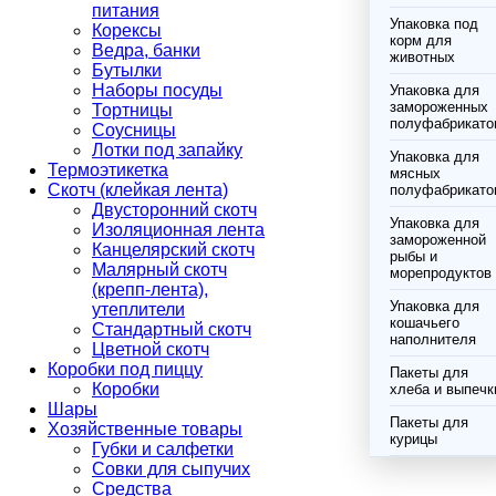
питания
Упаковка под
Корексы
корм для
Ведра, банки
животных
Бутылки
Наборы посуды
Упаковка для
замороженных
Тортницы
полуфабрикато
Соусницы
Лотки под запайку
Упаковка для
Термоэтикетка
мясных
Скотч (клейкая лента)
полуфабрикато
Двусторонний скотч
Упаковка для
Изоляционная лента
замороженной
Канцелярский скотч
рыбы и
Малярный скотч
морепродуктов
(крепп-лента),
Упаковка для
утеплители
кошачьего
Стандартный скотч
наполнителя
Цветной скотч
Коробки под пиццу
Пакеты для
Коробки
хлеба и выпечк
Шары
Пакеты для
Хозяйственные товары
курицы
Губки и салфетки
Совки для сыпучих
Средства