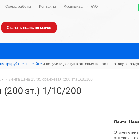
Схема работы
Контакты
Франшиза
FAQ
Скачать прайс по майке
гистрируйтесь на сайте
и получите доступ к оптовым ценам на готовую проду
а
-
Лента Цена 25*35 оранжевая (200 эт.) 1/10/200
(200 эт.) 1/10/200
Лента Цена 
Этикет-лент
аптеках, та