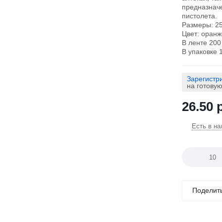
предназначе
пистолета.
Размеры: 2
Цвет: оран
В ленте 200
В упаковке 1
Зарегистр
на готову
26.50
р
Есть в на
Поделит