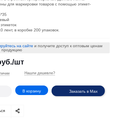
ны для маркировки товаров с помощью этикет-
5*35
жевый
 этикеток
0 лент, в коробке 200 упаковок.
ируйтесь на сайте
и получите доступ к оптовым ценам
ю продукцию
уб.
/шт
Нашли дешевле?
личии
В корзину
Заказать в Max
ься