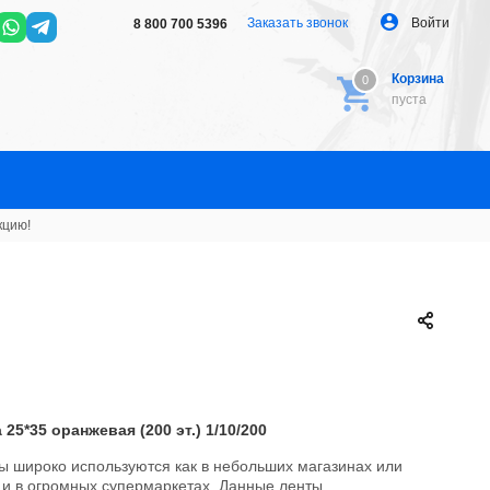
Заказать звонок
Войти
8 800 700 5396
Корзина
0
0
пуста
кцию!
25*35 оранжевая (200 эт.) 1/10/200
ы широко используются как в небольших магазинах или
к и в огромных супермаркетах. Данные ленты