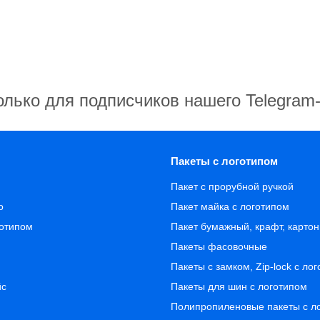
олько для подписчиков нашего Telegram
Пакеты с логотипом
Пакет с прорубной ручкой
о
Пакет майка с логотипом
готипом
Пакет бумажный, крафт, карто
Пакеты фасовочные
Пакеты с замком, Zip-lock с ло
йс
Пакеты для шин с логотипом
Полипропиленовые пакеты с л