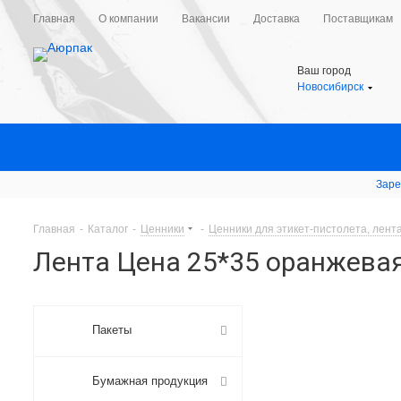
Главная
О компании
Вакансии
Доставка
Поставщикам
Ваш город
Новосибирск
Заре
Главная
-
Каталог
-
Ценники
-
Ценники для этикет-пистолета, лент
Лента Цена 25*35 оранжевая 
Пакеты
Бумажная продукция