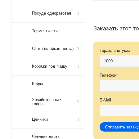
Посуда одноразовая
Заказать этот т
Термоэтикетка
Скотч (клейкая лента)
Тираж, в штуках
Коробки под пиццу
Телефон
*
Шары
Хозяйственные
E-Mail
товары
Ценники
Отправить заявку
Чековая лента