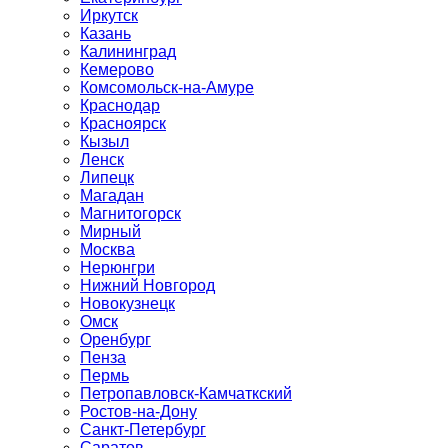
Иркутск
Казань
Калининград
Кемерово
Комсомольск-на-Амуре
Краснодар
Красноярск
Кызыл
Ленск
Липецк
Магадан
Магнитогорск
Мирный
Москва
Нерюнгри
Нижний Новгород
Новокузнецк
Омск
Оренбург
Пенза
Пермь
Петропавловск-Камчаткский
Ростов-на-Дону
Санкт-Петербург
Саратов