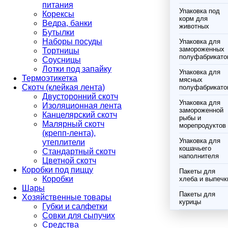
питания
Упаковка под
Корексы
корм для
Ведра, банки
животных
Бутылки
Наборы посуды
Упаковка для
замороженных
Тортницы
полуфабрикато
Соусницы
Лотки под запайку
Упаковка для
Термоэтикетка
мясных
Скотч (клейкая лента)
полуфабрикато
Двусторонний скотч
Упаковка для
Изоляционная лента
замороженной
Канцелярский скотч
рыбы и
Малярный скотч
морепродуктов
(крепп-лента),
Упаковка для
утеплители
кошачьего
Стандартный скотч
наполнителя
Цветной скотч
Коробки под пиццу
Пакеты для
Коробки
хлеба и выпечк
Шары
Пакеты для
Хозяйственные товары
курицы
Губки и салфетки
Совки для сыпучих
Средства