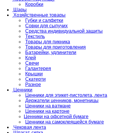
Коробки
Шары
Хозяйственные товары
Губки и салфетки
Совки для сыпучих
Средства индивидуальной защиты
Текстиль
Товары для пикника
Товары для приготовления
Батарейки, удлинители
Клей
Свечи
Галантерея
Крышки
Скатерти
Разное
Ценники
Ценники для этикет-пистолета, лента
Держатели ценников, монетницы
Ценники на ватмане
Ценники на картоне
Ценники на офсетной бумаге
Ценники на самоклеящейся бумаге
Чековая лента
Шпагат, сетка