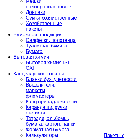
Мешки
полипропиленовые
Дойпаки
Сумки хозяйственные
Хозяйственные
пакеты
Бумажная продукция
Салфетки, полотенца
Туалетная бумага
Бумага
Бытовая химия
Бытовая химия ISL
OXI
Канцелярские товары
Бланки бух. учетности
Выделители,
маркеты,
фломастеры
Канц.принадлежности
Карандаши, ручки,
стержни
Тетради, альбомы,
бумага, картон, папки
Форматная бумага
Калькуляторы
Пакеты с