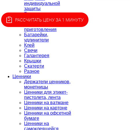
индивидуальной
защиты
Текстиль
Товары для пикника
РАССЧИТАТЬ ЦЕНУ ЗА 1 МИНУТУ
Товары для
приготовления
Батарейки,
удлинители
Клей
Свечи
Галантерея
Крышки
Скатерти
Разное
Ценники
Держатели ценников,
монетницы
Ценники для этикет-
пистолета, лента
Ценники на ватмане
Ценники на картоне
Ценники на офсетной
бумаге
Ценники на
самоклеящейся