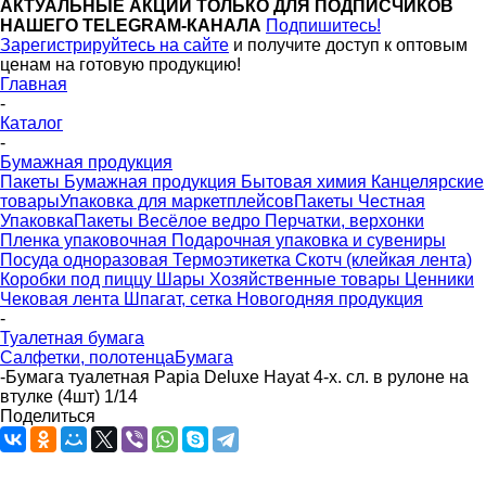
АКТУАЛЬНЫЕ АКЦИИ ТОЛЬКО ДЛЯ ПОДПИСЧИКОВ
НАШЕГО TELEGRAM-КАНАЛА
Подпишитесь!
Зарегистрируйтесь на сайте
и получите доступ к оптовым
ценам на готовую продукцию!
Главная
-
Каталог
-
Бумажная продукция
Пакеты
Бумажная продукция
Бытовая химия
Канцелярские
товары
Упаковка для маркетплейсов
Пакеты Честная
Упаковка
Пакеты Весёлое ведро
Перчатки, верхонки
Пленка упаковочная
Подарочная упаковка и сувениры
Посуда одноразовая
Термоэтикетка
Скотч (клейкая лента)
Коробки под пиццу
Шары
Хозяйственные товары
Ценники
Чековая лента
Шпагат, сетка
Новогодняя продукция
-
Туалетная бумага
Салфетки, полотенца
Бумага
-
Бумага туалетная Papia Deluxe Hayat 4-х. сл. в рулоне на
втулке (4шт) 1/14
Поделиться