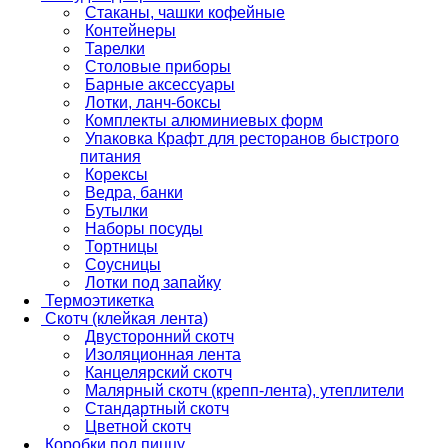
Стаканы, чашки кофейные
Контейнеры
Тарелки
Столовые приборы
Барные аксессуары
Лотки, ланч-боксы
Комплекты алюминиевых форм
Упаковка Крафт для ресторанов быстрого
питания
Корексы
Ведра, банки
Бутылки
Наборы посуды
Тортницы
Соусницы
Лотки под запайку
Термоэтикетка
Скотч (клейкая лента)
Двусторонний скотч
Изоляционная лента
Канцелярский скотч
Малярный скотч (крепп-лента), утеплители
Стандартный скотч
Цветной скотч
Коробки под пиццу