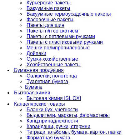
Курьерские пакеты
Вакуумные пакеты
Вакуумные термоусадочные пакеты
Фасовочные пакеты
Пакеты для шин
Пакеты п/п со скотчем
Пакеты с петлевыми ручками
Пакеты с пластиковыми ручками
Мешки полипропиленовые
Дойпаки
Сумки хозяйственные
Хозяйственные пакеты
Бумажная продукция
Салфетки, полотенца
Туалетная бумага
Бумага
Бытовая химия
Бытовая химия ISL OXI
Канцелярские товары
Бланки бух. учетности
Выделители, маркеты, фломастеры
Канц.принадлежности
Карандаши, ручки, стержни
Тетради, альбомы, бумага, картон, папки
Форматная бумага