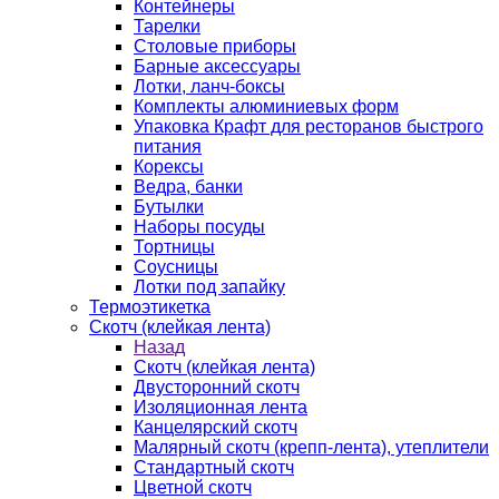
Контейнеры
Тарелки
Столовые приборы
Барные аксессуары
Лотки, ланч-боксы
Комплекты алюминиевых форм
Упаковка Крафт для ресторанов быстрого
питания
Корексы
Ведра, банки
Бутылки
Наборы посуды
Тортницы
Соусницы
Лотки под запайку
Термоэтикетка
Скотч (клейкая лента)
Назад
Скотч (клейкая лента)
Двусторонний скотч
Изоляционная лента
Канцелярский скотч
Малярный скотч (крепп-лента), утеплители
Стандартный скотч
Цветной скотч