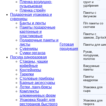
Пленка воздушно-
грунт и
удобрения
пузырьковая
Пленка стрейч
Пакеты с
Подарочная упаковка и
бегунком
сувениры
Банты и ленты
П/п пакеты со
скотчем
Пакеты подарочные
картонные и
Пакеты с
пластиковые
замком, Zip-loc
Подарочные пакеты и
листы
Готовая
Пакеты для ши
Сувениры
продукция
Рукав,
Сумки органза
полурукав,
Посуда одноразовая
полотно
Стаканы, чашки
кофейные
Вакуумные
пакеты
Контейнеры
Тарелки
Пакеты
Столовые приборы
квадропак
Барные аксессуары
Лотки, ланч-боксы
Упаковка для
сыра
Комплекты
алюминиевых форм
Упаковка Крафт для
Упаковка для
ресторанов быстрого
творога