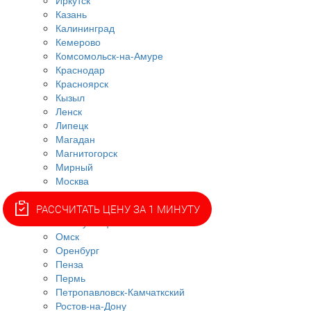
Иркутск
Казань
Калининград
Кемерово
Комсомольск-на-Амуре
Краснодар
Красноярск
Кызыл
Ленск
Липецк
Магадан
Магнитогорск
Мирный
Москва
Нерюнгри
Нижний Новгород
РАССЧИТАТЬ ЦЕНУ ЗА 1 МИНУТУ
Новокузнецк
Омск
Оренбург
Пенза
Пермь
Петропавловск-Камчаткский
Ростов-на-Дону