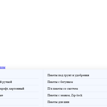
пом
Пакеты под грунт и удобрения
й ручкой
Пакеты с бегунком
крафт, картонный
П/п пакеты со скотчем
ые
Пакеты с замком, Zip-lock
Пакеты для шин