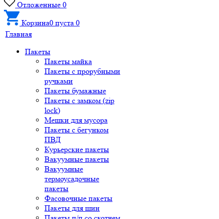
Отложенные
0
Корзина
0
пуста
0
Главная
Пакеты
Пакеты майка
Пакеты с прорубными
ручками
Пакеты бумажные
Пакеты с замком (zip
lock)
Мешки для мусора
Пакеты с бегунком
ПВД
Курьерские пакеты
Вакуумные пакеты
Вакуумные
термоусадочные
пакеты
Фасовочные пакеты
Пакеты для шин
Пакеты п/п со скотчем