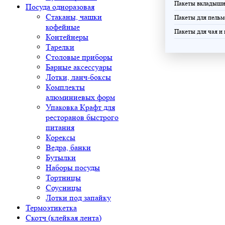
Пакеты вкладыш
Посуда одноразовая
Стаканы, чашки
Пакеты для пельм
кофейные
Пакеты для чая и
Контейнеры
Тарелки
Столовые приборы
Барные аксессуары
Лотки, ланч-боксы
Комплекты
алюминиевых форм
Упаковка Крафт для
ресторанов быстрого
питания
Корексы
Ведра, банки
Бутылки
Наборы посуды
Тортницы
Соусницы
Лотки под запайку
Термоэтикетка
Скотч (клейкая лента)