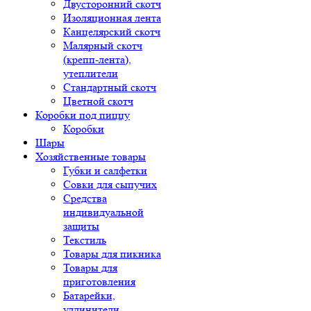
Двусторонний скотч
Изоляционная лента
Канцелярский скотч
Малярный скотч
(крепп-лента),
утеплители
Стандартный скотч
Цветной скотч
Коробки под пиццу
Коробки
Шары
Хозяйственные товары
Губки и салфетки
Совки для сыпучих
Средства
индивидуальной
защиты
Текстиль
Товары для пикника
Товары для
приготовления
Батарейки,
удлинители