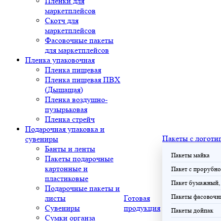
Плёнки для
маркетплейсов
Скотч для
маркетплейсов
Фасовочные пакеты
для маркетплейсов
Пленка упаковочная
Пленка пищевая
Пленка пищевая ПВХ
(Дышащая)
Пленка воздушно-
пузырьковая
Пленка стрейч
Подарочная упаковка и
Пакеты с логоти
сувениры
Банты и ленты
Пакеты майка
Пакеты подарочные
картонные и
Пакет с прорубно
пластиковые
Пакет бумажный, 
Подарочные пакеты и
Пакеты фасовочн
листы
Готовая
Сувениры
продукция
Пакеты дойпак
Сумки органза