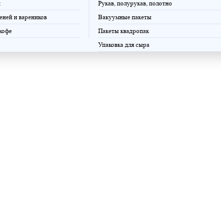
и
Рукав, полурукав, полотно
еней и вареников
Вакуумные пакеты
 кофе
Пакеты квадропак
Упаковка для сыра