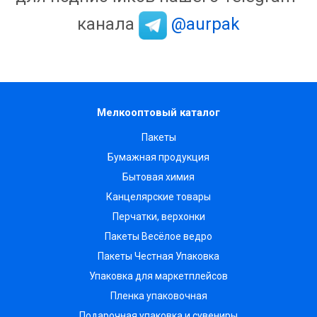
канала
@aurpak
Мелкооптовый каталог
Пакеты
Бумажная продукция
Бытовая химия
Канцелярские товары
Перчатки, верхонки
Пакеты Весёлое ведро
Пакеты Честная Упаковка
Упаковка для маркетплейсов
Пленка упаковочная
Подарочная упаковка и сувениры