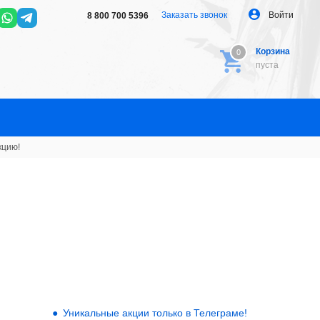
Заказать звонок
Войти
8 800 700 5396
Корзина
0
0
пуста
кцию!
Уникальные акции только в Телеграме!