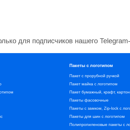
олько для подписчиков нашего Telegram
Пакеты с логотипом
Пакет с прорубной ручкой
о
Пакет майка с логотипом
готипом
Пакет бумажный, крафт, карто
Пакеты фасовочные
Пакеты с замком, Zip-lock с ло
йс
Пакеты для шин с логотипом
Полипропиленовые пакеты с л