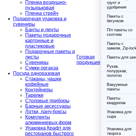
Пленка воздушно-
грунт и
удобрения
пузырьковая
Пленка стрейч
Пакеты с
Подарочная упаковка и
бегунком
сувениры
Банты и ленты
П/п пакеты со
скотчем
Пакеты подарочные
картонные и
Пакеты с
пластиковые
замком, Zip-loc
Подарочные пакеты и
листы
Готовая
Пакеты для ши
Сувениры
продукция
Рукав,
Сумки органза
полурукав,
Посуда одноразовая
полотно
Стаканы, чашки
кофейные
Вакуумные
пакеты
Контейнеры
Тарелки
Пакеты
Столовые приборы
квадропак
Барные аксессуары
Лотки, ланч-боксы
Упаковка для
сыра
Комплекты
алюминиевых форм
Упаковка Крафт для
Упаковка для
ресторанов быстрого
творога