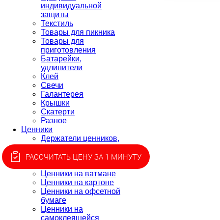
индивидуальной
защиты
Текстиль
Товары для пикника
Товары для
приготовления
Батарейки,
удлинители
Клей
Свечи
Галантерея
Крышки
Скатерти
Разное
Ценники
Держатели ценников,
монетницы
Ценники для этикет-
РАССЧИТАТЬ ЦЕНУ ЗА 1 МИНУТУ
пистолета, лента
Ценники на ватмане
Ценники на картоне
Ценники на офсетной
бумаге
Ценники на
самоклеящейся