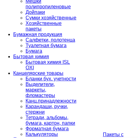
Мешки
полипропиленовые
Дойпаки
Сумки хозяйственные
Хозяйственные
пакеты
Бумажная продукция
Салфетки, полотенца
Туалетная бумага
Бумага
Бытовая химия
Бытовая химия ISL
OXI
Канцелярские товары
Бланки бух. учетности
Выделители,
маркеты,
фломастеры
Канц.принадлежности
Карандаши, ручки,
стержни
Тетради, альбомы,
бумага, картон, папки
Форматная бумага
Калькуляторы
Пакеты с