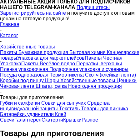
АКТУАЛЬНЫЕ АКЦИИ ТОЛЬКО ДЛЯ ПОДПИСЧИКОВ
НАШЕГО TELEGRAM-КАНАЛА
Подпишитесь!
Зарегистрируйтесь на сайте
и получите доступ к оптовым
ценам на готовую продукцию!
Главная
-
Каталог
-
Хозяйственные товары
Пакеты
Бумажная продукция
Бытовая химия
Канцелярские
товары
Упаковка для маркетплейсов
Пакеты Честная
Упаковка
Пакеты Весёлое ведро
Перчатки, верхонки
Пленка упаковочная
Подарочная упаковка и сувениры
Посуда одноразовая
Термоэтикетка
Скотч (клейкая лента)
Коробки под пиццу
Шары
Хозяйственные товары
Ценники
Чековая лента
Шпагат, сетка
Новогодняя продукция
-
Товары для приготовления
Губки и салфетки
Совки для сыпучих
Средства
индивидуальной защиты
Текстиль
Товары для пикника
Батарейки, удлинители
Клей
Свечи
Галантерея
Скатерти
Крышки
Разное
Товары для приготовления