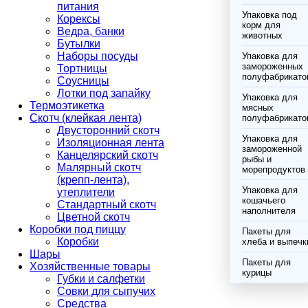
питания
Упаковка под
Корексы
корм для
Ведра, банки
животных
Бутылки
Наборы посуды
Упаковка для
замороженных
Тортницы
полуфабрикато
Соусницы
Лотки под запайку
Упаковка для
Термоэтикетка
мясных
Скотч (клейкая лента)
полуфабрикато
Двусторонний скотч
Упаковка для
Изоляционная лента
замороженной
Канцелярский скотч
рыбы и
Малярный скотч
морепродуктов
(крепп-лента),
Упаковка для
утеплители
кошачьего
Стандартный скотч
наполнителя
Цветной скотч
Коробки под пиццу
Пакеты для
Коробки
хлеба и выпечк
Шары
Пакеты для
Хозяйственные товары
курицы
Губки и салфетки
Совки для сыпучих
Средства