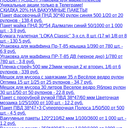
Уникальные акции только в Телеграме!
СКИДКА 20% НА ВАКУУМНЫЕ ПАКЕТЫ!
Пакет фасовочный ПНД 30*40 рулон синяя 500 1/20 от 20
рулонов - 138,4 руб.
Пакет майка ПНД 30*54 Далматин синий 50/1000 от 1 000
шт. - 3,9 руб.
Бумага туалетная "LOKA Classic" 3-х сл. 8 шт. (17 м) 1/8 от 8
шт. - 130,5 руб.
Упаковка для маффина Пр-Т-85 крышка 1/390 от 780 шт. -
6,9 руб.
Упаковка для маффина ПР-Т-85 ДВ (черное дно) 1/780 от
780 шт. - 3,8 руб.
Пленка-стрейч 500 мм 23мкм черная 2 кг вторич. 1/6 от 6
рулонов - 339 руб.
Мешок для мусора с завязками 35 л Весёлое ведро рулон
Оптима 15 шт 1/25 от 25 рулонов - 34,7 руб.
Мешок для мусора 30 литров Веселое ведро Яблоко рулон
30 шт.1/50 от 50 рулонов - 22,8 руб.
Пакет с прорубной ручкой ПВД 38*47/60 мкм Цветочная
мозаика 1/25/1000 от 100 шт. - 12,2 руб.
Пакет ПВД 38*47+3 Суперпрочная Полоса 1/50/500 от 500
шт. - 4,5 руб.
Вакуумные пакеты 120*210/62 мкм 1/100/3600 от 1 000 шт. -
1,2 руб.