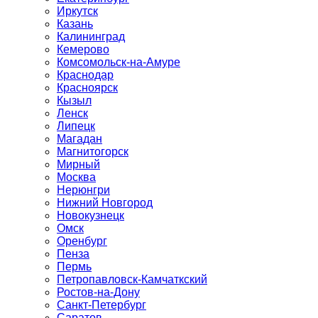
Иркутск
Казань
Калининград
Кемерово
Комсомольск-на-Амуре
Краснодар
Красноярск
Кызыл
Ленск
Липецк
Магадан
Магнитогорск
Мирный
Москва
Нерюнгри
Нижний Новгород
Новокузнецк
Омск
Оренбург
Пенза
Пермь
Петропавловск-Камчаткский
Ростов-на-Дону
Санкт-Петербург
Саратов