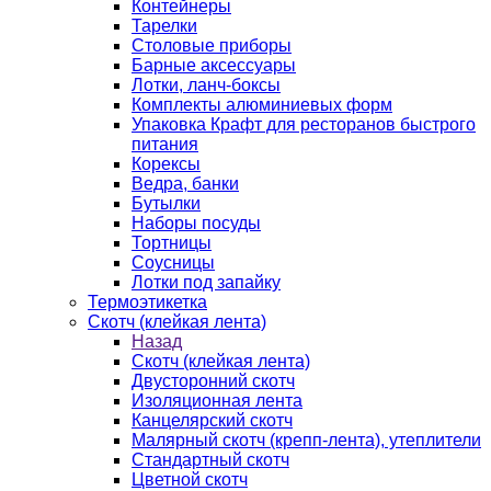
Контейнеры
Тарелки
Столовые приборы
Барные аксессуары
Лотки, ланч-боксы
Комплекты алюминиевых форм
Упаковка Крафт для ресторанов быстрого
питания
Корексы
Ведра, банки
Бутылки
Наборы посуды
Тортницы
Соусницы
Лотки под запайку
Термоэтикетка
Скотч (клейкая лента)
Назад
Скотч (клейкая лента)
Двусторонний скотч
Изоляционная лента
Канцелярский скотч
Малярный скотч (крепп-лента), утеплители
Стандартный скотч
Цветной скотч