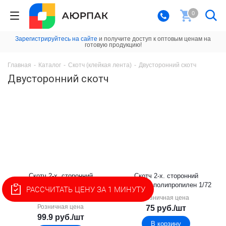
0
Зарегистрируйтесь на сайте
и получите доступ к оптовым ценам на
готовую продукцию!
Главная
-
Каталог
-
Скотч (клейкая лента)
-
Двусторонний скотч
Двусторонний скотч
Скотч 2-х. сторонний
Скотч 2-х. сторонний
38мм*10м полипропилен
25мм*10м полипропилен 1/72
РАССЧИТАТЬ ЦЕНУ ЗА 1 МИНУТУ
1/8/48
Розничная цена
Розничная цена
75
руб.
/шт
99.9
руб.
/шт
В корзину