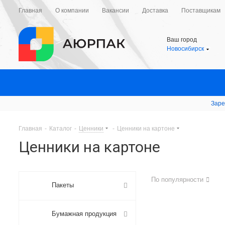
Главная
О компании
Вакансии
Доставка
Поставщикам
Ваш город
Новосибирск
Заре
Главная
-
Каталог
-
Ценники
-
Ценники на картоне
Ценники на картоне
По популярности
Пакеты
Бумажная продукция