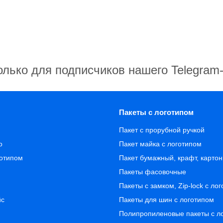
олько для подписчиков нашего Telegram
Пакеты с логотипом
Пакет с прорубной ручкой
о
Пакет майка с логотипом
готипом
Пакет бумажный, крафт, карто
Пакеты фасовочные
Пакеты с замком, Zip-lock с ло
йс
Пакеты для шин с логотипом
Полипропиленовые пакеты с л