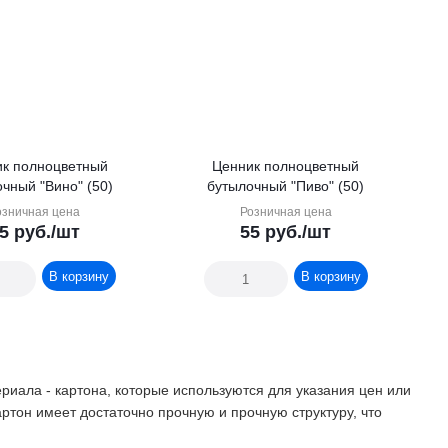
к полноцветный
Ценник полноцветный
чный "Вино" (50)
бутылочный "Пиво" (50)
озничная цена
Розничная цена
5
руб.
/шт
55
руб.
/шт
В корзину
В корзину
териала - картона, которые используются для указания цен или
ртон имеет достаточно прочную и прочную структуру, что