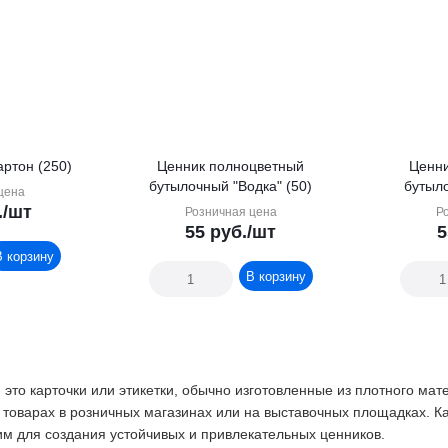
артон (250)
Ценник полноцветный
Ценни
бутылочный "Водка" (50)
бутыло
цена
.
/шт
Розничная цена
Р
55
руб.
/шт
5
В корзину
В корзину
- это карточки или этикетки, обычно изготовленные из плотного ма
товарах в розничных магазинах или на выставочных площадках. Ка
м для создания устойчивых и привлекательных ценников.