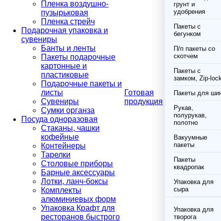
Пленка воздушно-
грунт и
удобрения
пузырьковая
Пленка стрейч
Пакеты с
Подарочная упаковка и
бегунком
сувениры
Банты и ленты
П/п пакеты со
скотчем
Пакеты подарочные
картонные и
Пакеты с
пластиковые
замком, Zip-loc
Подарочные пакеты и
листы
Готовая
Пакеты для ши
Сувениры
продукция
Рукав,
Сумки органза
полурукав,
Посуда одноразовая
полотно
Стаканы, чашки
кофейные
Вакуумные
пакеты
Контейнеры
Тарелки
Пакеты
Столовые приборы
квадропак
Барные аксессуары
Лотки, ланч-боксы
Упаковка для
сыра
Комплекты
алюминиевых форм
Упаковка Крафт для
Упаковка для
ресторанов быстрого
творога