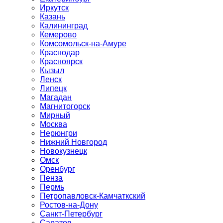
Иркутск
Казань
Калининград
Кемерово
Комсомольск-на-Амуре
Краснодар
Красноярск
Кызыл
Ленск
Липецк
Магадан
Магнитогорск
Мирный
Москва
Нерюнгри
Нижний Новгород
Новокузнецк
Омск
Оренбург
Пенза
Пермь
Петропавловск-Камчаткский
Ростов-на-Дону
Санкт-Петербург
Саратов