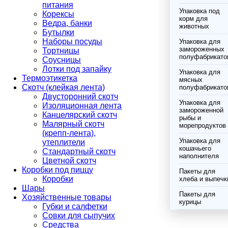
питания
Упаковка под
Корексы
корм для
Ведра, банки
животных
Бутылки
Наборы посуды
Упаковка для
замороженных
Тортницы
полуфабрикато
Соусницы
Лотки под запайку
Упаковка для
Термоэтикетка
мясных
Скотч (клейкая лента)
полуфабрикато
Двусторонний скотч
Упаковка для
Изоляционная лента
замороженной
Канцелярский скотч
рыбы и
Малярный скотч
морепродуктов
(крепп-лента),
Упаковка для
утеплители
кошачьего
Стандартный скотч
наполнителя
Цветной скотч
Коробки под пиццу
Пакеты для
Коробки
хлеба и выпечк
Шары
Пакеты для
Хозяйственные товары
курицы
Губки и салфетки
Совки для сыпучих
Средства