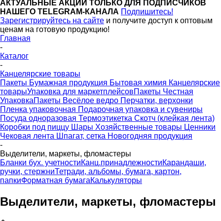
АКТУАЛЬНЫЕ АКЦИИ ТОЛЬКО ДЛЯ ПОДПИСЧИКОВ
НАШЕГО TELEGRAM-КАНАЛА
Подпишитесь!
Зарегистрируйтесь на сайте
и получите доступ к оптовым
ценам на готовую продукцию!
Главная
-
Каталог
-
Канцелярские товары
Пакеты
Бумажная продукция
Бытовая химия
Канцелярские
товары
Упаковка для маркетплейсов
Пакеты Честная
Упаковка
Пакеты Весёлое ведро
Перчатки, верхонки
Пленка упаковочная
Подарочная упаковка и сувениры
Посуда одноразовая
Термоэтикетка
Скотч (клейкая лента)
Коробки под пиццу
Шары
Хозяйственные товары
Ценники
Чековая лента
Шпагат, сетка
Новогодняя продукция
-
Выделители, маркеты, фломастеры
Бланки бух. учетности
Канц.принадлежности
Карандаши,
ручки, стержни
Тетради, альбомы, бумага, картон,
папки
Форматная бумага
Калькуляторы
Выделители, маркеты, фломастеры