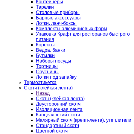
Контейнеры
Тарелки
Столовые приборы
Барные аксессуары
Лотки, ланч-боксы
Комплекты алюминиевых форм
Упаковка Крафт для ресторанов быстрого
питания
Корексы
Ведра, банки
Бутылки
Наборы посуды
Тортницы
Соусницы
Лотки под запайку
Термоэтикетка
Скотч (клейкая лента)
Назад
Скотч (клейкая лента)
Двусторонний скотч
Изоляционная лента
Канцелярский скотч
Малярный скотч (крепп-лента), утеплители
Стандартный скотч
Цветной скотч