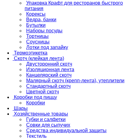
Упаковка Крафт для ресторанов быстрого
питания
Корексы
Ведра, банки
Бутылки
Наборы посуды
Тортницы
Соусницы
Лотки под запайку
Термоэтикетка
Скотч (клейкая лента)
Двусторонний скотч
Изоляционная лента
Канцелярский скотч
Малярный скотч (крепп-лента), утеплители
Стандартный скотч
Цветной скотч
Коробки под пиццу
Коробки
Шары
Хозяйственные товары
Губки и салфетки
Совки для сыпучих
Средства индивидуальной защиты
Текстиль