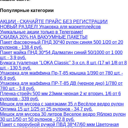
Популярные категории
АКЦИИ - СКАЧАЙТЕ ПРАЙС БЕЗ РЕГИСТРАЦИИ
НОВЫЙ РАЗДЕЛ! Упаковка для маркетплейсов
Уникальные акции только в Телеграме!
СКИДКА 20% НА ВАКУУМНЫЕ ПАКЕТЫ!
Пакет фасовочный ПНД 30*40 рулон синяя 500 1/20 от 20
рулонов - 138,4 руб.
Пакет майка ПНД 30*54 Далматин синий 50/1000 от 1 000
шт. - 3,9 руб.
Бумага туалетная "LOKA Classic" 3-х сл. 8 шт. (17 м) 1/8 от 8
шт. - 130,5 руб.
Упаковка для маффина Пр-Т-85 крышка 1/390 от 780 шт. -
6,9 руб.
Упаковка для маффина ПР-Т-85 ДВ (черное дно) 1/780 от
780 шт. - 3,8 руб.
Пленка-стрейч 500 мм 23мкм черная 2 кг вторич. 1/6 от 6
рулонов - 339 руб.
Мешок для мусора с завязками 35 л Весёлое ведро рулон
Оптима 15 шт 1/25 от 25 рулонов - 34,7 руб.
Мешок для мусора 30 литров Веселое ведро Яблоко рулон
30 шт.1/50 от 50 рулонов - 22,8 руб.
Пакет с прорубной ручкой ПВД 38*47/60 мкм Цветочная