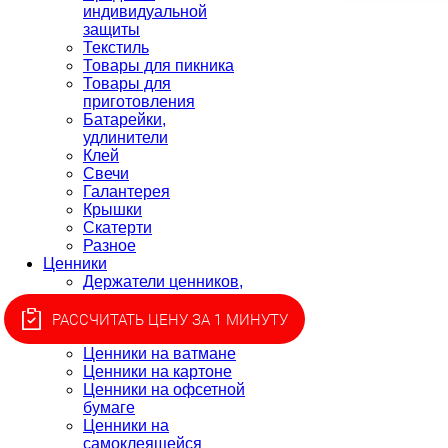
индивидуальной
защиты
Текстиль
Товары для пикника
Товары для
приготовления
Батарейки,
удлинители
Клей
Свечи
Галантерея
Крышки
Скатерти
Разное
Ценники
Держатели ценников,
монетницы
Ценники для этикет-
РАССЧИТАТЬ ЦЕНУ ЗА 1 МИНУТУ
пистолета, лента
Ценники на ватмане
Ценники на картоне
Ценники на офсетной
бумаге
Ценники на
самоклеящейся