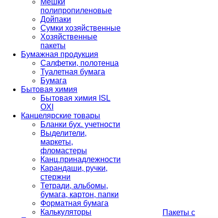
Мешки
полипропиленовые
Дойпаки
Сумки хозяйственные
Хозяйственные
пакеты
Бумажная продукция
Салфетки, полотенца
Туалетная бумага
Бумага
Бытовая химия
Бытовая химия ISL
OXI
Канцелярские товары
Бланки бух. учетности
Выделители,
маркеты,
фломастеры
Канц.принадлежности
Карандаши, ручки,
стержни
Тетради, альбомы,
бумага, картон, папки
Форматная бумага
Калькуляторы
Пакеты с