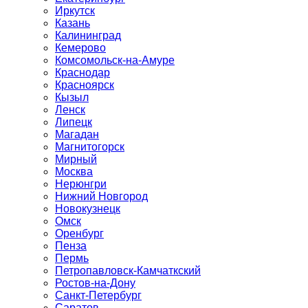
Иркутск
Казань
Калининград
Кемерово
Комсомольск-на-Амуре
Краснодар
Красноярск
Кызыл
Ленск
Липецк
Магадан
Магнитогорск
Мирный
Москва
Нерюнгри
Нижний Новгород
Новокузнецк
Омск
Оренбург
Пенза
Пермь
Петропавловск-Камчаткский
Ростов-на-Дону
Санкт-Петербург
Саратов