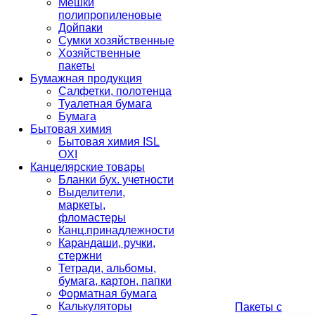
Мешки
полипропиленовые
Дойпаки
Сумки хозяйственные
Хозяйственные
пакеты
Бумажная продукция
Салфетки, полотенца
Туалетная бумага
Бумага
Бытовая химия
Бытовая химия ISL
OXI
Канцелярские товары
Бланки бух. учетности
Выделители,
маркеты,
фломастеры
Канц.принадлежности
Карандаши, ручки,
стержни
Тетради, альбомы,
бумага, картон, папки
Форматная бумага
Калькуляторы
Пакеты с