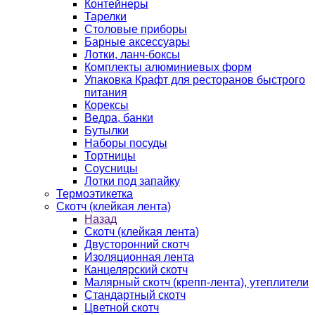
Контейнеры
Тарелки
Столовые приборы
Барные аксессуары
Лотки, ланч-боксы
Комплекты алюминиевых форм
Упаковка Крафт для ресторанов быстрого
питания
Корексы
Ведра, банки
Бутылки
Наборы посуды
Тортницы
Соусницы
Лотки под запайку
Термоэтикетка
Скотч (клейкая лента)
Назад
Скотч (клейкая лента)
Двусторонний скотч
Изоляционная лента
Канцелярский скотч
Малярный скотч (крепп-лента), утеплители
Стандартный скотч
Цветной скотч