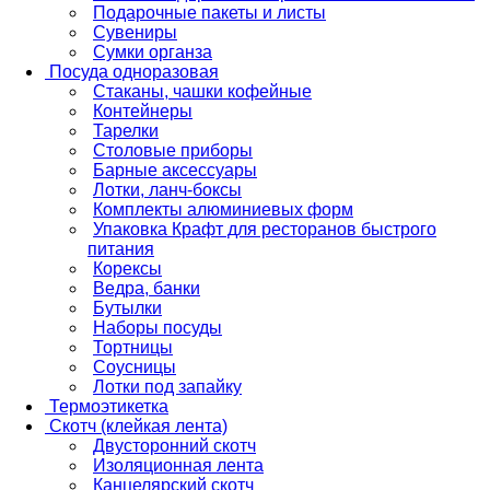
Подарочные пакеты и листы
Сувениры
Сумки органза
Посуда одноразовая
Стаканы, чашки кофейные
Контейнеры
Тарелки
Столовые приборы
Барные аксессуары
Лотки, ланч-боксы
Комплекты алюминиевых форм
Упаковка Крафт для ресторанов быстрого
питания
Корексы
Ведра, банки
Бутылки
Наборы посуды
Тортницы
Соусницы
Лотки под запайку
Термоэтикетка
Скотч (клейкая лента)
Двусторонний скотч
Изоляционная лента
Канцелярский скотч