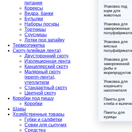
питания
Упаковка под
Корексы
корм для
Ведра, банки
животных
Бутылки
Наборы посуды
Упаковка для
замороженных
Тортницы
полуфабрикато
Соусницы
Лотки под запайку
Упаковка для
Термоэтикетка
мясных
Скотч (клейкая лента)
полуфабрикато
Двусторонний скотч
Упаковка для
Изоляционная лента
замороженной
Канцелярский скотч
рыбы и
Малярный скотч
морепродуктов
(крепп-лента),
Упаковка для
утеплители
кошачьего
Стандартный скотч
наполнителя
Цветной скотч
Коробки под пиццу
Пакеты для
Коробки
хлеба и выпечк
Шары
Пакеты для
Хозяйственные товары
курицы
Губки и салфетки
Совки для сыпучих
Средства