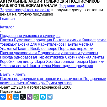
АКТУАЛЬНЫЕ АКЦИИ ТОЛЬКО ДЛЯ ПОДПИСЧИКОВ
НАШЕГО TELEGRAM-КАНАЛА
Подпишитесь!
Зарегистрируйтесь на сайте
и получите доступ к оптовым
ценам на готовую продукцию!
Главная
-
Каталог
-
Подарочная упаковка и сувениры
Пакеты
Бумажная продукция
Бытовая химия
Канцелярские
товары
Упаковка для маркетплейсов
Пакеты Честная
Упаковка
Пакеты Весёлое ведро
Перчатки, верхонки
Пленка упаковочная
Подарочная упаковка и сувениры
Посуда одноразовая
Термоэтикетка
Скотч (клейкая лента)
Коробки под пиццу
Шары
Хозяйственные товары
Ценники
Чековая лента
Шпагат, сетка
Новогодняя продукция
-
Банты и ленты
Пакеты подарочные картонные и пластиковые
Подарочные
пакеты и листы
Сувениры
Сумки органза
-
Бант 12*210 мм голографический 1/200
Поделиться