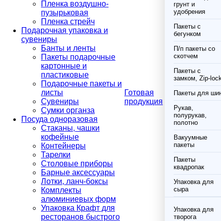
Пленка воздушно-
грунт и
удобрения
пузырьковая
Пленка стрейч
Пакеты с
Подарочная упаковка и
бегунком
сувениры
Банты и ленты
П/п пакеты со
скотчем
Пакеты подарочные
картонные и
Пакеты с
пластиковые
замком, Zip-loc
Подарочные пакеты и
листы
Готовая
Пакеты для ши
Сувениры
продукция
Рукав,
Сумки органза
полурукав,
Посуда одноразовая
полотно
Стаканы, чашки
кофейные
Вакуумные
пакеты
Контейнеры
Тарелки
Пакеты
Столовые приборы
квадропак
Барные аксессуары
Лотки, ланч-боксы
Упаковка для
сыра
Комплекты
алюминиевых форм
Упаковка Крафт для
Упаковка для
ресторанов быстрого
творога