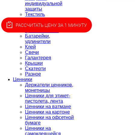
индивидуальной
защиты
Текстиль
Товары для пикника
РАССЧИТАТЬ ЦЕНУ ЗА 1 МИНУТУ
Товары для
приготовления
Батарейки,
удлинители
Клей
Свечи
Галантерея
Крышки
Скатерти
Разное
Ценники
Держатели ценников,
монетницы
Ценники для этикет-
пистолета, лента
Ценники на ватмане
Ценники на картоне
Ценники на офсетной
бумаге
Ценники на
самоклеящейся