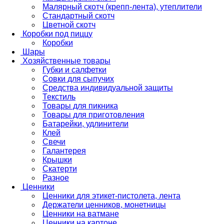
Малярный скотч (крепп-лента), утеплители
Стандартный скотч
Цветной скотч
Коробки под пиццу
Коробки
Шары
Хозяйственные товары
Губки и салфетки
Совки для сыпучих
Средства индивидуальной защиты
Текстиль
Товары для пикника
Товары для приготовления
Батарейки, удлинители
Клей
Свечи
Галантерея
Крышки
Скатерти
Разное
Ценники
Ценники для этикет-пистолета, лента
Держатели ценников, монетницы
Ценники на ватмане
Ценники на картоне