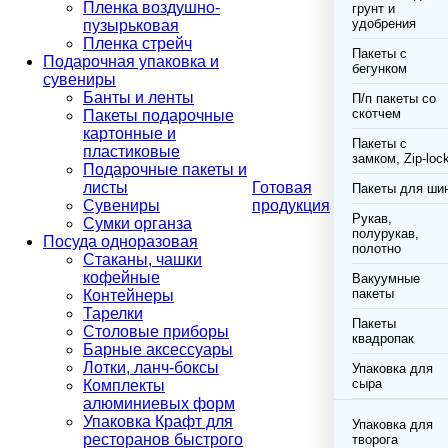
Пленка воздушно-
грунт и
удобрения
пузырьковая
Пленка стрейч
Пакеты с
Подарочная упаковка и
бегунком
сувениры
Банты и ленты
П/п пакеты со
скотчем
Пакеты подарочные
картонные и
Пакеты с
пластиковые
замком, Zip-loc
Подарочные пакеты и
листы
Готовая
Пакеты для ши
Сувениры
продукция
Рукав,
Сумки органза
полурукав,
Посуда одноразовая
полотно
Стаканы, чашки
кофейные
Вакуумные
пакеты
Контейнеры
Тарелки
Пакеты
Столовые приборы
квадропак
Барные аксессуары
Лотки, ланч-боксы
Упаковка для
сыра
Комплекты
алюминиевых форм
Упаковка Крафт для
Упаковка для
ресторанов быстрого
творога