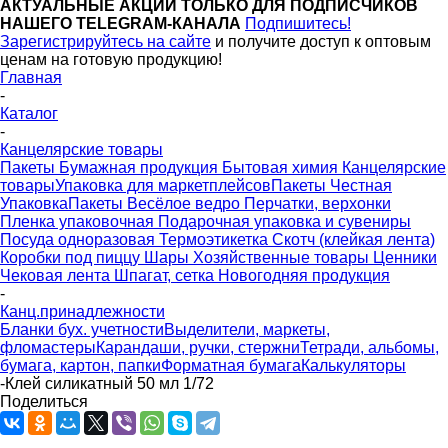
АКТУАЛЬНЫЕ АКЦИИ ТОЛЬКО ДЛЯ ПОДПИСЧИКОВ
НАШЕГО TELEGRAM-КАНАЛА
Подпишитесь!
Зарегистрируйтесь на сайте
и получите доступ к оптовым
ценам на готовую продукцию!
Главная
-
Каталог
-
Канцелярские товары
Пакеты
Бумажная продукция
Бытовая химия
Канцелярские
товары
Упаковка для маркетплейсов
Пакеты Честная
Упаковка
Пакеты Весёлое ведро
Перчатки, верхонки
Пленка упаковочная
Подарочная упаковка и сувениры
Посуда одноразовая
Термоэтикетка
Скотч (клейкая лента)
Коробки под пиццу
Шары
Хозяйственные товары
Ценники
Чековая лента
Шпагат, сетка
Новогодняя продукция
-
Канц.принадлежности
Бланки бух. учетности
Выделители, маркеты,
фломастеры
Карандаши, ручки, стержни
Тетради, альбомы,
бумага, картон, папки
Форматная бумага
Калькуляторы
-
Клей силикатный 50 мл 1/72
Поделиться