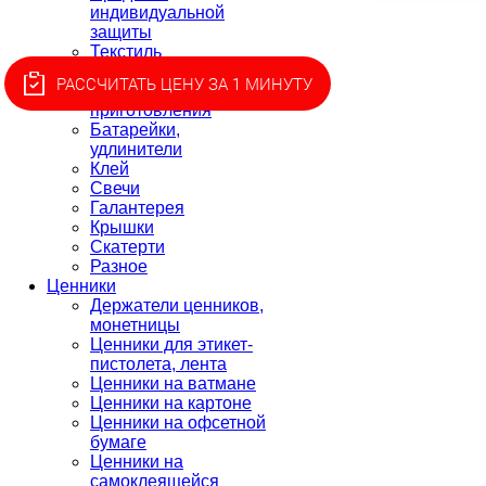
индивидуальной
защиты
Текстиль
Товары для пикника
РАССЧИТАТЬ ЦЕНУ ЗА 1 МИНУТУ
Товары для
приготовления
Батарейки,
удлинители
Клей
Свечи
Галантерея
Крышки
Скатерти
Разное
Ценники
Держатели ценников,
монетницы
Ценники для этикет-
пистолета, лента
Ценники на ватмане
Ценники на картоне
Ценники на офсетной
бумаге
Ценники на
самоклеящейся