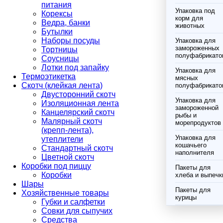
питания
Упаковка под
Корексы
корм для
Ведра, банки
животных
Бутылки
Наборы посуды
Упаковка для
замороженных
Тортницы
полуфабрикато
Соусницы
Лотки под запайку
Упаковка для
Термоэтикетка
мясных
Скотч (клейкая лента)
полуфабрикато
Двусторонний скотч
Упаковка для
Изоляционная лента
замороженной
Канцелярский скотч
рыбы и
Малярный скотч
морепродуктов
(крепп-лента),
Упаковка для
утеплители
кошачьего
Стандартный скотч
наполнителя
Цветной скотч
Коробки под пиццу
Пакеты для
Коробки
хлеба и выпечк
Шары
Пакеты для
Хозяйственные товары
курицы
Губки и салфетки
Совки для сыпучих
Средства