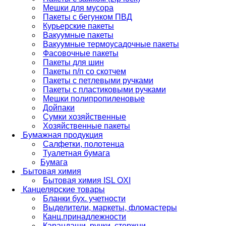
Мешки для мусора
Пакеты с бегунком ПВД
Курьерские пакеты
Вакуумные пакеты
Вакуумные термоусадочные пакеты
Фасовочные пакеты
Пакеты для шин
Пакеты п/п со скотчем
Пакеты с петлевыми ручками
Пакеты с пластиковыми ручками
Мешки полипропиленовые
Дойпаки
Сумки хозяйственные
Хозяйственные пакеты
Бумажная продукция
Салфетки, полотенца
Туалетная бумага
Бумага
Бытовая химия
Бытовая химия ISL OXI
Канцелярские товары
Бланки бух. учетности
Выделители, маркеты, фломастеры
Канц.принадлежности
Карандаши, ручки, стержни