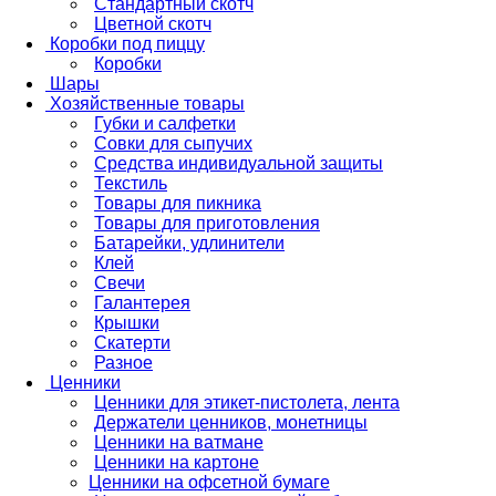
Стандартный скотч
Цветной скотч
Коробки под пиццу
Коробки
Шары
Хозяйственные товары
Губки и салфетки
Совки для сыпучих
Средства индивидуальной защиты
Текстиль
Товары для пикника
Товары для приготовления
Батарейки, удлинители
Клей
Свечи
Галантерея
Крышки
Скатерти
Разное
Ценники
Ценники для этикет-пистолета, лента
Держатели ценников, монетницы
Ценники на ватмане
Ценники на картоне
Ценники на офсетной бумаге