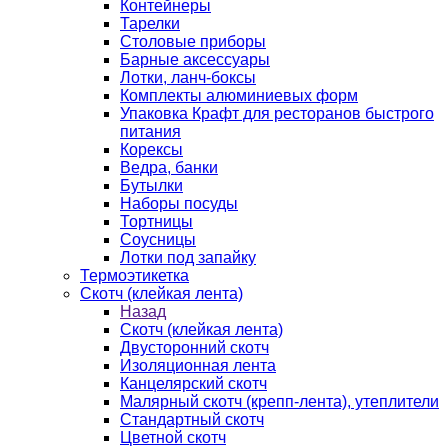
Контейнеры
Тарелки
Столовые приборы
Барные аксессуары
Лотки, ланч-боксы
Комплекты алюминиевых форм
Упаковка Крафт для ресторанов быстрого
питания
Корексы
Ведра, банки
Бутылки
Наборы посуды
Тортницы
Соусницы
Лотки под запайку
Термоэтикетка
Скотч (клейкая лента)
Назад
Скотч (клейкая лента)
Двусторонний скотч
Изоляционная лента
Канцелярский скотч
Малярный скотч (крепп-лента), утеплители
Стандартный скотч
Цветной скотч