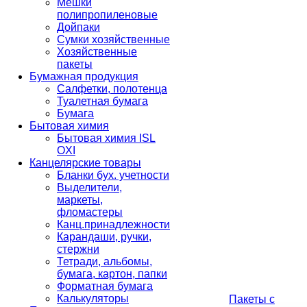
Мешки
полипропиленовые
Дойпаки
Сумки хозяйственные
Хозяйственные
пакеты
Бумажная продукция
Салфетки, полотенца
Туалетная бумага
Бумага
Бытовая химия
Бытовая химия ISL
OXI
Канцелярские товары
Бланки бух. учетности
Выделители,
маркеты,
фломастеры
Канц.принадлежности
Карандаши, ручки,
стержни
Тетради, альбомы,
бумага, картон, папки
Форматная бумага
Калькуляторы
Пакеты с