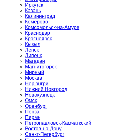
Иркутск
Казань
Калининград
Кемерово
Комсомольск-на-Амуре
Краснодар
Красноярск
Кызыл
Ленск
Липецк
Магадан
Магнитогорск
Мирный
Москва
Нерюнгри
Нижний Новгород
Новокузнецк
Омск
Оренбург
Пенза
Пермь
Петропавловск-Камчаткский
Ростов-на-Дону
Санкт-Петербург
Саратов