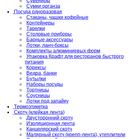
Сувениры
Сумки органза
Посуда одноразовая
Стаканы, чашки кофейные
Контейнеры
Тарелки
Столовые приборы
Барные аксессуары
Лотки, ланч-боксы
Комплекты алюминиевых форм
Упаковка Крафт для ресторанов быстрого
питания
Корексы
Ведра, банки
Бутылки
Наборы посуды
Тортницы
Соусницы
Лотки под запайку
Термоэтикетка
Скотч (клейкая лента)
Двусторонний скотч
Изоляционная лента
Канцелярский скотч
Малярный скотч (крепп-лента), утеплители