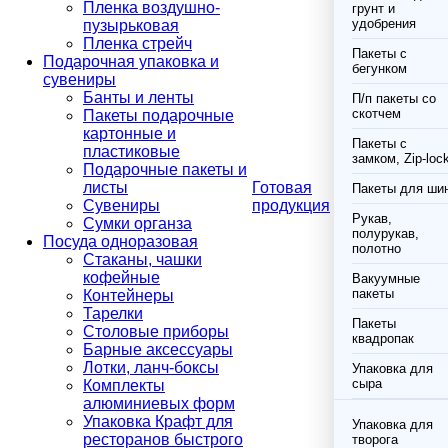
Пленка воздушно-
грунт и
удобрения
пузырьковая
Пленка стрейч
Пакеты с
Подарочная упаковка и
бегунком
сувениры
Банты и ленты
П/п пакеты со
скотчем
Пакеты подарочные
картонные и
Пакеты с
пластиковые
замком, Zip-loc
Подарочные пакеты и
листы
Готовая
Пакеты для ши
Сувениры
продукция
Рукав,
Сумки органза
полурукав,
Посуда одноразовая
полотно
Стаканы, чашки
кофейные
Вакуумные
пакеты
Контейнеры
Тарелки
Пакеты
Столовые приборы
квадропак
Барные аксессуары
Лотки, ланч-боксы
Упаковка для
сыра
Комплекты
алюминиевых форм
Упаковка Крафт для
Упаковка для
ресторанов быстрого
творога