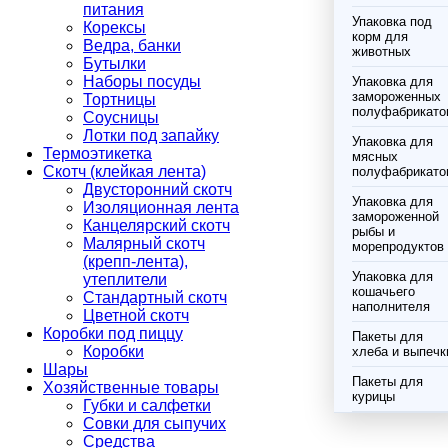
питания
Упаковка под
Корексы
корм для
Ведра, банки
животных
Бутылки
Наборы посуды
Упаковка для
замороженных
Тортницы
полуфабрикато
Соусницы
Лотки под запайку
Упаковка для
Термоэтикетка
мясных
Скотч (клейкая лента)
полуфабрикато
Двусторонний скотч
Упаковка для
Изоляционная лента
замороженной
Канцелярский скотч
рыбы и
Малярный скотч
морепродуктов
(крепп-лента),
Упаковка для
утеплители
кошачьего
Стандартный скотч
наполнителя
Цветной скотч
Коробки под пиццу
Пакеты для
Коробки
хлеба и выпечк
Шары
Пакеты для
Хозяйственные товары
курицы
Губки и салфетки
Совки для сыпучих
Средства