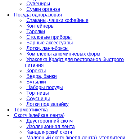
Сувениры
Сумки органза
Посуда одноразовая
Стаканы, чашки кофейные
Контейнеры
Тарелки
Столовые приборы
Барные аксессуары
Лотки, ланч-боксы
Комплекты алюминиевых форм
Упаковка Крафт для ресторанов быстрого
питания
Корексы
Ведра, банки
Бутылки
Наборы посуды
Тортницы
Соусницы
Лотки под запайку
Термоэтикетка
Скотч (клейкая лента)
Двусторонний скотч
Изоляционная лента
Канцелярский скотч
Малярный скотч (крепп-лента), утеплители