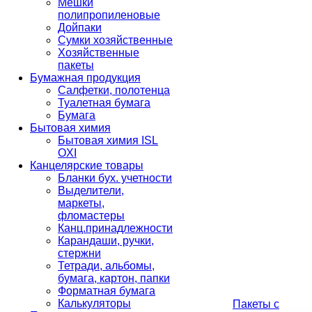
Мешки
полипропиленовые
Дойпаки
Сумки хозяйственные
Хозяйственные
пакеты
Бумажная продукция
Салфетки, полотенца
Туалетная бумага
Бумага
Бытовая химия
Бытовая химия ISL
OXI
Канцелярские товары
Бланки бух. учетности
Выделители,
маркеты,
фломастеры
Канц.принадлежности
Карандаши, ручки,
стержни
Тетради, альбомы,
бумага, картон, папки
Форматная бумага
Калькуляторы
Пакеты с