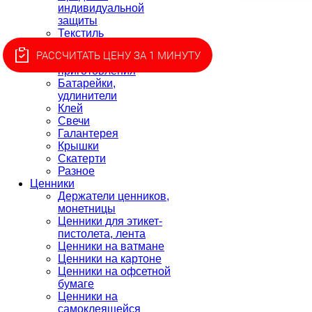
индивидуальной
защиты
Текстиль
Товары для пикника
РАССЧИТАТЬ ЦЕНУ ЗА 1 МИНУТУ
Товары для
приготовления
Батарейки,
удлинители
Клей
Свечи
Галантерея
Крышки
Скатерти
Разное
Ценники
Держатели ценников,
монетницы
Ценники для этикет-
пистолета, лента
Ценники на ватмане
Ценники на картоне
Ценники на офсетной
бумаге
Ценники на
самоклеящейся