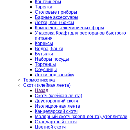
Контейнеры
Тарелки
Столовые приборы
Барные аксессуары
Лотки, ланч-боксы
Комплекты алюминиевых форм
Упаковка Крафт для ресторанов быстрого
питания
Корексы
Ведра, банки
Бутылки
Наборы посуды
Тортницы
Соусницы
Лотки под запайку
Термоэтикетка
Скотч (клейкая лента)
Назад
Скотч (клейкая лента)
Двусторонний скотч
Изоляционная лента
Канцелярский скотч
Малярный скотч (крепп-лента), утеплители
Стандартный скотч
Цветной скотч