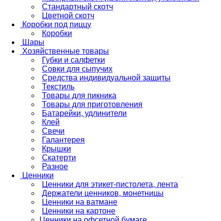
Стандартный скотч
Цветной скотч
Коробки под пиццу
Коробки
Шары
Хозяйственные товары
Губки и салфетки
Совки для сыпучих
Средства индивидуальной защиты
Текстиль
Товары для пикника
Товары для приготовления
Батарейки, удлинители
Клей
Свечи
Галантерея
Крышки
Скатерти
Разное
Ценники
Ценники для этикет-пистолета, лента
Держатели ценников, монетницы
Ценники на ватмане
Ценники на картоне
Ценники на офсетной бумаге