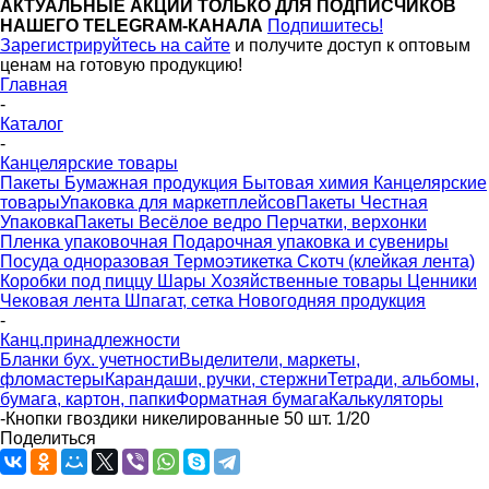
АКТУАЛЬНЫЕ АКЦИИ ТОЛЬКО ДЛЯ ПОДПИСЧИКОВ
НАШЕГО TELEGRAM-КАНАЛА
Подпишитесь!
Зарегистрируйтесь на сайте
и получите доступ к оптовым
ценам на готовую продукцию!
Главная
-
Каталог
-
Канцелярские товары
Пакеты
Бумажная продукция
Бытовая химия
Канцелярские
товары
Упаковка для маркетплейсов
Пакеты Честная
Упаковка
Пакеты Весёлое ведро
Перчатки, верхонки
Пленка упаковочная
Подарочная упаковка и сувениры
Посуда одноразовая
Термоэтикетка
Скотч (клейкая лента)
Коробки под пиццу
Шары
Хозяйственные товары
Ценники
Чековая лента
Шпагат, сетка
Новогодняя продукция
-
Канц.принадлежности
Бланки бух. учетности
Выделители, маркеты,
фломастеры
Карандаши, ручки, стержни
Тетради, альбомы,
бумага, картон, папки
Форматная бумага
Калькуляторы
-
Кнопки гвоздики никелированные 50 шт. 1/20
Поделиться