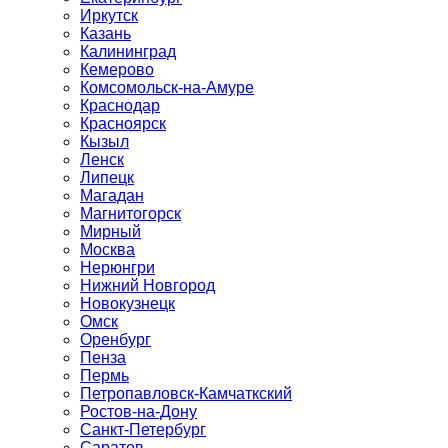
Иркутск
Казань
Калининград
Кемерово
Комсомольск-на-Амуре
Краснодар
Красноярск
Кызыл
Ленск
Липецк
Магадан
Магнитогорск
Мирный
Москва
Нерюнгри
Нижний Новгород
Новокузнецк
Омск
Оренбург
Пенза
Пермь
Петропавловск-Камчаткский
Ростов-на-Дону
Санкт-Петербург
Саратов