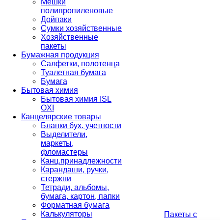
Мешки
полипропиленовые
Дойпаки
Сумки хозяйственные
Хозяйственные
пакеты
Бумажная продукция
Салфетки, полотенца
Туалетная бумага
Бумага
Бытовая химия
Бытовая химия ISL
OXI
Канцелярские товары
Бланки бух. учетности
Выделители,
маркеты,
фломастеры
Канц.принадлежности
Карандаши, ручки,
стержни
Тетради, альбомы,
бумага, картон, папки
Форматная бумага
Калькуляторы
Пакеты с