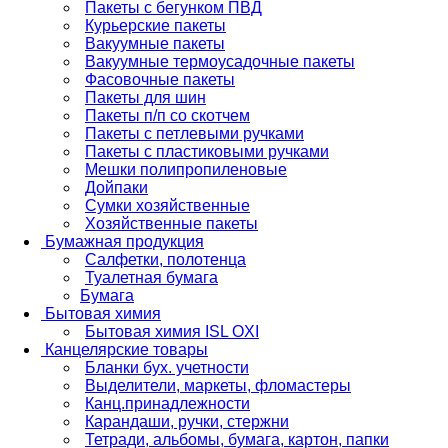
Пакеты с бегунком ПВД
Курьерские пакеты
Вакуумные пакеты
Вакуумные термоусадочные пакеты
Фасовочные пакеты
Пакеты для шин
Пакеты п/п со скотчем
Пакеты с петлевыми ручками
Пакеты с пластиковыми ручками
Мешки полипропиленовые
Дойпаки
Сумки хозяйственные
Хозяйственные пакеты
Бумажная продукция
Салфетки, полотенца
Туалетная бумага
Бумага
Бытовая химия
Бытовая химия ISL OXI
Канцелярские товары
Бланки бух. учетности
Выделители, маркеты, фломастеры
Канц.принадлежности
Карандаши, ручки, стержни
Тетради, альбомы, бумага, картон, папки