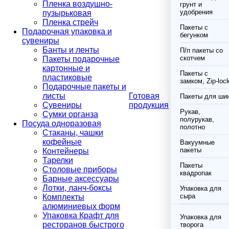
Пленка воздушно-
грунт и
удобрения
пузырьковая
Пленка стрейч
Пакеты с
Подарочная упаковка и
бегунком
сувениры
Банты и ленты
П/п пакеты со
скотчем
Пакеты подарочные
картонные и
Пакеты с
пластиковые
замком, Zip-loc
Подарочные пакеты и
листы
Готовая
Пакеты для ши
Сувениры
продукция
Рукав,
Сумки органза
полурукав,
Посуда одноразовая
полотно
Стаканы, чашки
кофейные
Вакуумные
пакеты
Контейнеры
Тарелки
Пакеты
Столовые приборы
квадропак
Барные аксессуары
Лотки, ланч-боксы
Упаковка для
сыра
Комплекты
алюминиевых форм
Упаковка Крафт для
Упаковка для
ресторанов быстрого
творога