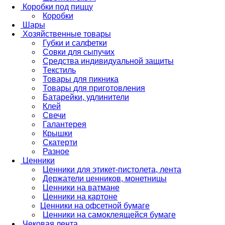
Коробки под пиццу
Коробки
Шары
Хозяйственные товары
Губки и салфетки
Совки для сыпучих
Средства индивидуальной защиты
Текстиль
Товары для пикника
Товары для приготовления
Батарейки, удлинители
Клей
Свечи
Галантерея
Крышки
Скатерти
Разное
Ценники
Ценники для этикет-пистолета, лента
Держатели ценников, монетницы
Ценники на ватмане
Ценники на картоне
Ценники на офсетной бумаге
Ценники на самоклеящейся бумаге
Чековая лента