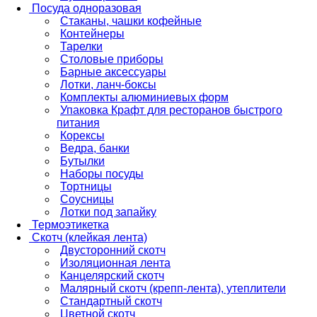
Посуда одноразовая
Стаканы, чашки кофейные
Контейнеры
Тарелки
Столовые приборы
Барные аксессуары
Лотки, ланч-боксы
Комплекты алюминиевых форм
Упаковка Крафт для ресторанов быстрого
питания
Корексы
Ведра, банки
Бутылки
Наборы посуды
Тортницы
Соусницы
Лотки под запайку
Термоэтикетка
Скотч (клейкая лента)
Двусторонний скотч
Изоляционная лента
Канцелярский скотч
Малярный скотч (крепп-лента), утеплители
Стандартный скотч
Цветной скотч