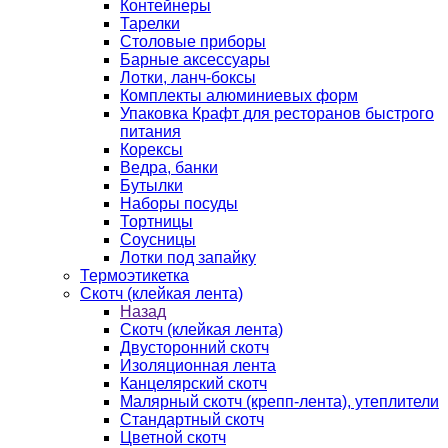
Контейнеры
Тарелки
Столовые приборы
Барные аксессуары
Лотки, ланч-боксы
Комплекты алюминиевых форм
Упаковка Крафт для ресторанов быстрого
питания
Корексы
Ведра, банки
Бутылки
Наборы посуды
Тортницы
Соусницы
Лотки под запайку
Термоэтикетка
Скотч (клейкая лента)
Назад
Скотч (клейкая лента)
Двусторонний скотч
Изоляционная лента
Канцелярский скотч
Малярный скотч (крепп-лента), утеплители
Стандартный скотч
Цветной скотч