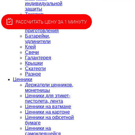
индивидуальной
защиты
Текстиль
Товары для пикника
РАССЧИТАТЬ ЦЕНУ ЗА 1 МИНУТУ
Товары для
приготовления
Батарейки,
удлинители
Клей
Свечи
Галантерея
Крышки
Скатерти
Разное
Ценники
Держатели ценников,
монетницы
Ценники для этикет-
пистолета, лента
Ценники на ватмане
Ценники на картоне
Ценники на офсетной
бумаге
Ценники на
самоклеящейся