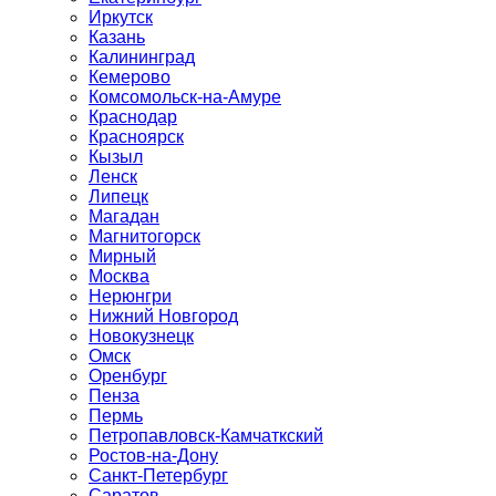
Иркутск
Казань
Калининград
Кемерово
Комсомольск-на-Амуре
Краснодар
Красноярск
Кызыл
Ленск
Липецк
Магадан
Магнитогорск
Мирный
Москва
Нерюнгри
Нижний Новгород
Новокузнецк
Омск
Оренбург
Пенза
Пермь
Петропавловск-Камчаткский
Ростов-на-Дону
Санкт-Петербург
Саратов