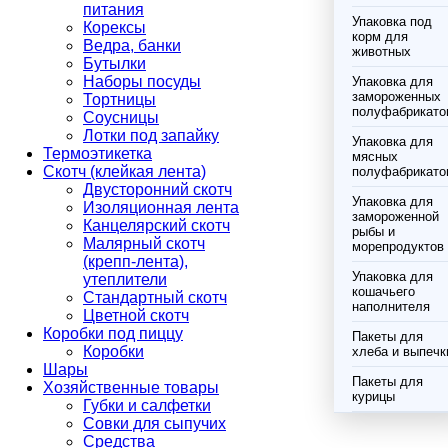
питания
Упаковка под
Корексы
корм для
Ведра, банки
животных
Бутылки
Наборы посуды
Упаковка для
замороженных
Тортницы
полуфабрикато
Соусницы
Лотки под запайку
Упаковка для
Термоэтикетка
мясных
Скотч (клейкая лента)
полуфабрикато
Двусторонний скотч
Упаковка для
Изоляционная лента
замороженной
Канцелярский скотч
рыбы и
Малярный скотч
морепродуктов
(крепп-лента),
Упаковка для
утеплители
кошачьего
Стандартный скотч
наполнителя
Цветной скотч
Коробки под пиццу
Пакеты для
Коробки
хлеба и выпечк
Шары
Пакеты для
Хозяйственные товары
курицы
Губки и салфетки
Совки для сыпучих
Средства