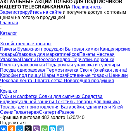
АКТУАЛЬНЫЕ АКЦИИ ТОЛЬКО ДЛЯ ПОДПИСЧИКОВ
НАШЕГО TELEGRAM-КАНАЛА
Подпишитесь!
Зарегистрируйтесь на сайте
и получите доступ к оптовым
ценам на готовую продукцию!
Главная
-
Каталог
-
Хозяйственные товары
Пакеты
Бумажная продукция
Бытовая химия
Канцелярские
товары
Упаковка для маркетплейсов
Пакеты Честная
Упаковка
Пакеты Весёлое ведро
Перчатки, верхонки
Пленка упаковочная
Подарочная упаковка и сувениры
Посуда одноразовая
Термоэтикетка
Скотч (клейкая лента)
Коробки под пиццу
Шары
Хозяйственные товары
Ценники
Чековая лента
Шпагат, сетка
Новогодняя продукция
-
Крышки
Губки и салфетки
Совки для сыпучих
Средства
индивидуальной защиты
Текстиль
Товары для пикника
Товары для приготовления
Батарейки, удлинители
Клей
Свечи
Галантерея
Скатерти
Разное
-
Крышка винтовая d82 золото 1/20/240
Поделиться