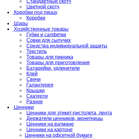
Стандартный скотч
Цветной скотч
Коробки под пиццу
Коробки
Шары
Хозяйственные товары
Губки и салфетки
Совки для сыпучих
Средства индивидуальной защиты
Текстиль
Товары для пикника
Товары для приготовления
Батарейки, удлинители
Клей
Свечи
Галантерея
Крышки
Скатерти
Разное
Ценники
Ценники для этикет-пистолета, лента
Держатели ценников, монетницы
Ценники на ватмане
Ценники на картоне
Ценники на офсетной бумаге