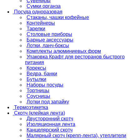
Сувениры
Сумки органза
Посуда одноразовая
Стаканы, чашки кофейные
Контейнеры
Тарелки
Столовые приборы
Барные аксессуары
Лотки, ланч-боксы
Комплекты алюминиевых форм
Упаковка Крафт для ресторанов быстрого
питания
Корексы
Ведра, банки
Бутылки
Наборы посуды
Тортницы
Соусницы
Лотки под запайку
Термоэтикетка
Скотч (клейкая лента)
Двусторонний скотч
Изоляционная лента
Канцелярский скотч
Малярный скотч (крепп-лента), утеплители