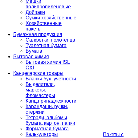
Мешки
полипропиленовые
Дойпаки
Сумки хозяйственные
Хозяйственные
пакеты
Бумажная продукция
Салфетки, полотенца
Туалетная бумага
Бумага
Бытовая химия
Бытовая химия ISL
OXI
Канцелярские товары
Бланки бух. учетности
Выделители,
маркеты,
фломастеры
Канц.принадлежности
Карандаши, ручки,
стержни
Тетради, альбомы,
бумага, картон, папки
Форматная бумага
Калькуляторы
Пакеты с