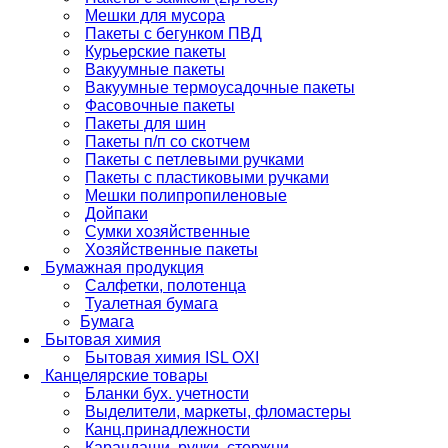
Мешки для мусора
Пакеты с бегунком ПВД
Курьерские пакеты
Вакуумные пакеты
Вакуумные термоусадочные пакеты
Фасовочные пакеты
Пакеты для шин
Пакеты п/п со скотчем
Пакеты с петлевыми ручками
Пакеты с пластиковыми ручками
Мешки полипропиленовые
Дойпаки
Сумки хозяйственные
Хозяйственные пакеты
Бумажная продукция
Салфетки, полотенца
Туалетная бумага
Бумага
Бытовая химия
Бытовая химия ISL OXI
Канцелярские товары
Бланки бух. учетности
Выделители, маркеты, фломастеры
Канц.принадлежности
Карандаши, ручки, стержни