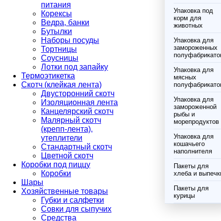
питания
Упаковка под
Корексы
корм для
Ведра, банки
животных
Бутылки
Наборы посуды
Упаковка для
замороженных
Тортницы
полуфабрикато
Соусницы
Лотки под запайку
Упаковка для
Термоэтикетка
мясных
Скотч (клейкая лента)
полуфабрикато
Двусторонний скотч
Упаковка для
Изоляционная лента
замороженной
Канцелярский скотч
рыбы и
Малярный скотч
морепродуктов
(крепп-лента),
Упаковка для
утеплители
кошачьего
Стандартный скотч
наполнителя
Цветной скотч
Коробки под пиццу
Пакеты для
Коробки
хлеба и выпечк
Шары
Пакеты для
Хозяйственные товары
курицы
Губки и салфетки
Совки для сыпучих
Средства