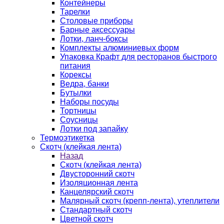
Контейнеры
Тарелки
Столовые приборы
Барные аксессуары
Лотки, ланч-боксы
Комплекты алюминиевых форм
Упаковка Крафт для ресторанов быстрого
питания
Корексы
Ведра, банки
Бутылки
Наборы посуды
Тортницы
Соусницы
Лотки под запайку
Термоэтикетка
Скотч (клейкая лента)
Назад
Скотч (клейкая лента)
Двусторонний скотч
Изоляционная лента
Канцелярский скотч
Малярный скотч (крепп-лента), утеплители
Стандартный скотч
Цветной скотч