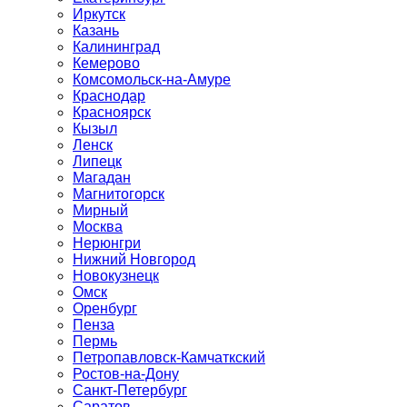
Иркутск
Казань
Калининград
Кемерово
Комсомольск-на-Амуре
Краснодар
Красноярск
Кызыл
Ленск
Липецк
Магадан
Магнитогорск
Мирный
Москва
Нерюнгри
Нижний Новгород
Новокузнецк
Омск
Оренбург
Пенза
Пермь
Петропавловск-Камчаткский
Ростов-на-Дону
Санкт-Петербург
Саратов