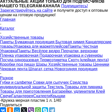
АКТУАЛЬНЫЕ АКЦИИ ТОЛЬКО ДЛЯ ПОДПИСЧИКОВ
НАШЕГО TELEGRAM-КАНАЛА
Подпишитесь!
Зарегистрируйтесь на сайте
и получите доступ к оптовым
ценам на готовую продукцию!
Главная
-
Каталог
-
Хозяйственные товары
Пакеты
Бумажная продукция
Бытовая химия
Канцелярские
товары
Упаковка для маркетплейсов
Пакеты Честная
Упаковка
Пакеты Весёлое ведро
Перчатки, верхонки
Пленка упаковочная
Подарочная упаковка и сувениры
Посуда одноразовая
Термоэтикетка
Скотч (клейкая лента)
Коробки под пиццу
Шары
Хозяйственные товары
Ценники
Чековая лента
Шпагат, сетка
Новогодняя продукция
-
Разное
Губки и салфетки
Совки для сыпучих
Средства
индивидуальной защиты
Текстиль
Товары для пикника
Товары для приготовления
Батарейки, удлинители
Клей
Свечи
Галантерея
Скатерти
Крышки
-
Кружка мерная пластик 1 л. 1/40
Поделиться