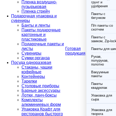
Пленка воздушно-
грунт и
удобрения
пузырьковая
Пленка стрейч
Пакеты с
Подарочная упаковка и
бегунком
сувениры
Банты и ленты
П/п пакеты со
скотчем
Пакеты подарочные
картонные и
Пакеты с
пластиковые
замком, Zip-loc
Подарочные пакеты и
листы
Готовая
Пакеты для ши
Сувениры
продукция
Рукав,
Сумки органза
полурукав,
Посуда одноразовая
полотно
Стаканы, чашки
кофейные
Вакуумные
пакеты
Контейнеры
Тарелки
Пакеты
Столовые приборы
квадропак
Барные аксессуары
Лотки, ланч-боксы
Упаковка для
сыра
Комплекты
алюминиевых форм
Упаковка Крафт для
Упаковка для
ресторанов быстрого
творога