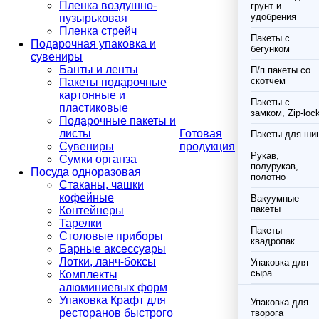
Пленка воздушно-
грунт и
удобрения
пузырьковая
Пленка стрейч
Пакеты с
Подарочная упаковка и
бегунком
сувениры
Банты и ленты
П/п пакеты со
скотчем
Пакеты подарочные
картонные и
Пакеты с
пластиковые
замком, Zip-loc
Подарочные пакеты и
листы
Готовая
Пакеты для ши
Сувениры
продукция
Рукав,
Сумки органза
полурукав,
Посуда одноразовая
полотно
Стаканы, чашки
кофейные
Вакуумные
пакеты
Контейнеры
Тарелки
Пакеты
Столовые приборы
квадропак
Барные аксессуары
Лотки, ланч-боксы
Упаковка для
сыра
Комплекты
алюминиевых форм
Упаковка Крафт для
Упаковка для
ресторанов быстрого
творога