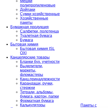
Мешки
полипропиленовые
Дойпаки
Сумки хозяйственные
Хозяйственные
пакеты
Бумажная продукция
Салфетки, полотенца
Туалетная бумага
Бумага
Бытовая химия
Бытовая химия ISL
OXI
Канцелярские товары
Бланки бух. учетности
Выделители,
маркеты,
фломастеры
Канц.принадлежности
Карандаши, ручки,
стержни
Тетради, альбомы,
бумага, картон, папки
Форматная бумага
Калькуляторы
Пакеты с