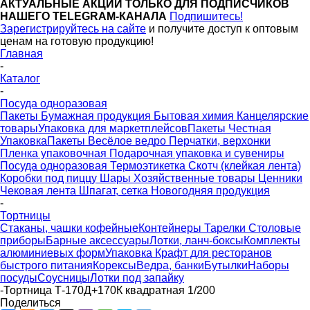
АКТУАЛЬНЫЕ АКЦИИ ТОЛЬКО ДЛЯ ПОДПИСЧИКОВ
НАШЕГО TELEGRAM-КАНАЛА
Подпишитесь!
Зарегистрируйтесь на сайте
и получите доступ к оптовым
ценам на готовую продукцию!
Главная
-
Каталог
-
Посуда одноразовая
Пакеты
Бумажная продукция
Бытовая химия
Канцелярские
товары
Упаковка для маркетплейсов
Пакеты Честная
Упаковка
Пакеты Весёлое ведро
Перчатки, верхонки
Пленка упаковочная
Подарочная упаковка и сувениры
Посуда одноразовая
Термоэтикетка
Скотч (клейкая лента)
Коробки под пиццу
Шары
Хозяйственные товары
Ценники
Чековая лента
Шпагат, сетка
Новогодняя продукция
-
Тортницы
Стаканы, чашки кофейные
Контейнеры
Тарелки
Столовые
приборы
Барные аксессуары
Лотки, ланч-боксы
Комплекты
алюминиевых форм
Упаковка Крафт для ресторанов
быстрого питания
Корексы
Ведра, банки
Бутылки
Наборы
посуды
Соусницы
Лотки под запайку
-
Тортница Т-170Д+170К квадратная 1/200
Поделиться