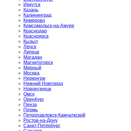
Иркутск
Казань
Калининград
Кемерово
Комсомольск-на-Амуре
Краснодар
Красноярск
Кызыл
Ленск
Липецк
Магадан
Магнитогорск
Мирный
Москва
Нерюнгри
Нижний Новгород
Новокузнецк
Омск
Оренбург
Пенза
Пермь
Петропавловск-Камчаткский
Ростов-на-Дону
Санкт-Петербург
Саратов