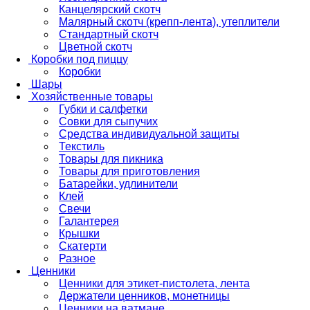
Канцелярский скотч
Малярный скотч (крепп-лента), утеплители
Стандартный скотч
Цветной скотч
Коробки под пиццу
Коробки
Шары
Хозяйственные товары
Губки и салфетки
Совки для сыпучих
Средства индивидуальной защиты
Текстиль
Товары для пикника
Товары для приготовления
Батарейки, удлинители
Клей
Свечи
Галантерея
Крышки
Скатерти
Разное
Ценники
Ценники для этикет-пистолета, лента
Держатели ценников, монетницы
Ценники на ватмане