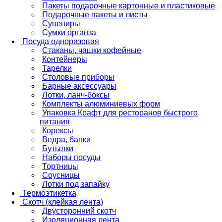
Пакеты подарочные картонные и пластиковые
Подарочные пакеты и листы
Сувениры
Сумки органза
Посуда одноразовая
Стаканы, чашки кофейные
Контейнеры
Тарелки
Столовые приборы
Барные аксессуары
Лотки, ланч-боксы
Комплекты алюминиевых форм
Упаковка Крафт для ресторанов быстрого
питания
Корексы
Ведра, банки
Бутылки
Наборы посуды
Тортницы
Соусницы
Лотки под запайку
Термоэтикетка
Скотч (клейкая лента)
Двусторонний скотч
Изоляционная лента