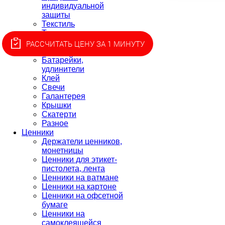
индивидуальной
защиты
Текстиль
Товары для пикника
Товары для
РАССЧИТАТЬ ЦЕНУ ЗА 1 МИНУТУ
приготовления
Батарейки,
удлинители
Клей
Свечи
Галантерея
Крышки
Скатерти
Разное
Ценники
Держатели ценников,
монетницы
Ценники для этикет-
пистолета, лента
Ценники на ватмане
Ценники на картоне
Ценники на офсетной
бумаге
Ценники на
самоклеящейся