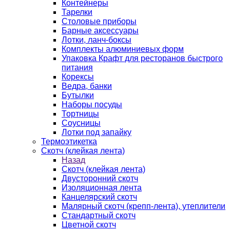
Контейнеры
Тарелки
Столовые приборы
Барные аксессуары
Лотки, ланч-боксы
Комплекты алюминиевых форм
Упаковка Крафт для ресторанов быстрого
питания
Корексы
Ведра, банки
Бутылки
Наборы посуды
Тортницы
Соусницы
Лотки под запайку
Термоэтикетка
Скотч (клейкая лента)
Назад
Скотч (клейкая лента)
Двусторонний скотч
Изоляционная лента
Канцелярский скотч
Малярный скотч (крепп-лента), утеплители
Стандартный скотч
Цветной скотч