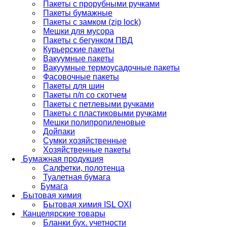
Пакеты с прорубными ручками
Пакеты бумажные
Пакеты с замком (zip lock)
Мешки для мусора
Пакеты с бегунком ПВД
Курьерские пакеты
Вакуумные пакеты
Вакуумные термоусадочные пакеты
Фасовочные пакеты
Пакеты для шин
Пакеты п/п со скотчем
Пакеты с петлевыми ручками
Пакеты с пластиковыми ручками
Мешки полипропиленовые
Дойпаки
Сумки хозяйственные
Хозяйственные пакеты
Бумажная продукция
Салфетки, полотенца
Туалетная бумага
Бумага
Бытовая химия
Бытовая химия ISL OXI
Канцелярские товары
Бланки бух. учетности