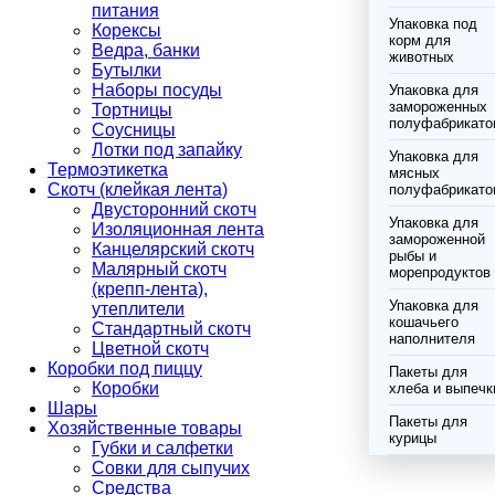
питания
Упаковка под
Корексы
корм для
Ведра, банки
животных
Бутылки
Наборы посуды
Упаковка для
замороженных
Тортницы
полуфабрикато
Соусницы
Лотки под запайку
Упаковка для
Термоэтикетка
мясных
Скотч (клейкая лента)
полуфабрикато
Двусторонний скотч
Упаковка для
Изоляционная лента
замороженной
Канцелярский скотч
рыбы и
Малярный скотч
морепродуктов
(крепп-лента),
Упаковка для
утеплители
кошачьего
Стандартный скотч
наполнителя
Цветной скотч
Коробки под пиццу
Пакеты для
Коробки
хлеба и выпечк
Шары
Пакеты для
Хозяйственные товары
курицы
Губки и салфетки
Совки для сыпучих
Средства