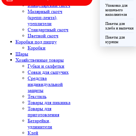
Канцелярский скотч
Упаковка для
кошачьего
Малярный скотч
наполнителя
(крепп-лента),
утеплители
Пакеты для
хлеба и выпечки
Стандартный скотч
Цветной скотч
Пакеты для
Коробки под пиццу
курицы
Коробки
Шары
Хозяйственные товары
Губки и салфетки
Совки для сыпучих
Средства
индивидуальной
защиты
Текстиль
Товары для пикника
Товары для
приготовления
Батарейки,
удлинители
Клей