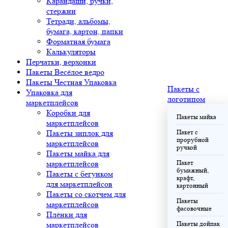
Карандаши, ручки,
стержни
Тетради, альбомы,
бумага, картон, папки
Форматная бумага
Калькуляторы
Перчатки, верхонки
Пакеты Весёлое ведро
Пакеты Честная Упаковка
Пакеты с
Упаковка для
логотипом
маркетплейсов
Коробки для
Пакеты майка
маркетплейсов
Пакеты зиплок для
Пакет с
прорубной
маркетплейсов
ручкой
Пакеты майка для
маркетплейсов
Пакет
бумажный,
Пакеты с бегунком
крафт,
для маркетплейсов
картонный
Пакеты со скотчем для
Пакеты
маркетплейсов
фасовочные
Плёнки для
маркетплейсов
Пакеты дойпак