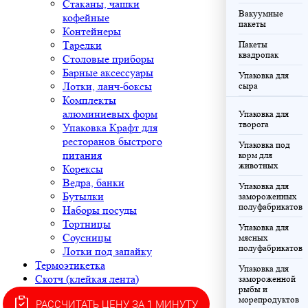
Стаканы, чашки
Вакуумные
кофейные
пакеты
Контейнеры
Тарелки
Пакеты
квадропак
Столовые приборы
Барные аксессуары
Упаковка для
Лотки, ланч-боксы
сыра
Комплекты
алюминиевых форм
Упаковка для
творога
Упаковка Крафт для
ресторанов быстрого
Упаковка под
питания
корм для
животных
Корексы
Ведра, банки
Упаковка для
Бутылки
замороженных
полуфабрикатов
Наборы посуды
Тортницы
Упаковка для
Соусницы
мясных
полуфабрикатов
Лотки под запайку
Термоэтикетка
Упаковка для
Скотч (клейкая лента)
замороженной
рыбы и
Двусторонний скотч
морепродуктов
РАССЧИТАТЬ ЦЕНУ ЗА 1 МИНУТУ
Изоляционная лента