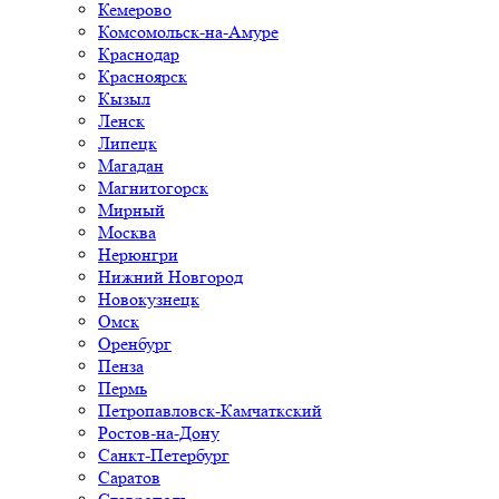
Кемерово
Комсомольск-на-Амуре
Краснодар
Красноярск
Кызыл
Ленск
Липецк
Магадан
Магнитогорск
Мирный
Москва
Нерюнгри
Нижний Новгород
Новокузнецк
Омск
Оренбург
Пенза
Пермь
Петропавловск-Камчаткский
Ростов-на-Дону
Санкт-Петербург
Саратов