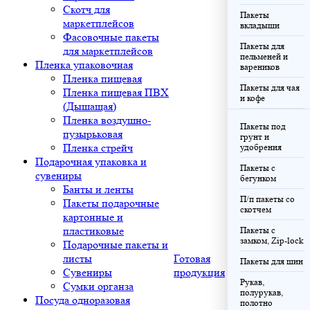
Скотч для
Пакеты
маркетплейсов
вкладыши
Фасовочные пакеты
Пакеты для
для маркетплейсов
пельменей и
Пленка упаковочная
вареников
Пленка пищевая
Пакеты для чая
Пленка пищевая ПВХ
и кофе
(Дышащая)
Пленка воздушно-
Пакеты под
пузырьковая
грунт и
Пленка стрейч
удобрения
Подарочная упаковка и
Пакеты с
сувениры
бегунком
Банты и ленты
П/п пакеты со
Пакеты подарочные
скотчем
картонные и
пластиковые
Пакеты с
замком, Zip-lock
Подарочные пакеты и
листы
Готовая
Пакеты для шин
Сувениры
продукция
Рукав,
Сумки органза
полурукав,
Посуда одноразовая
полотно